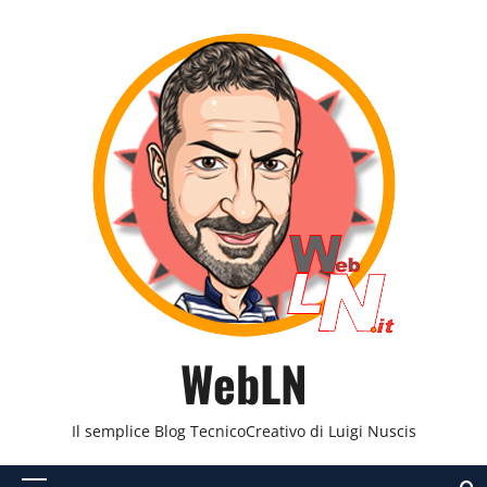
Vai
al
contenuto
WebLN
Il semplice Blog TecnicoCreativo di Luigi Nuscis