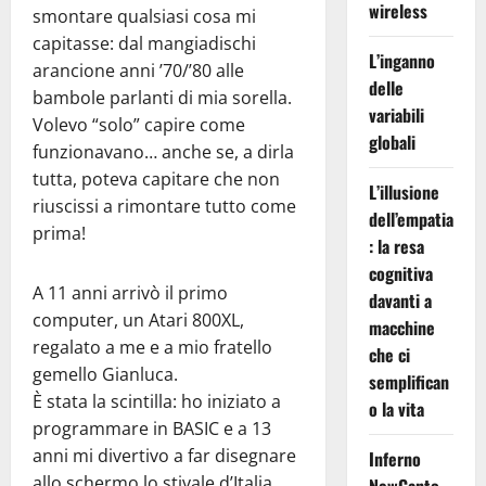
wireless
smontare qualsiasi cosa mi
capitasse: dal mangiadischi
L’inganno
arancione anni ’70/’80 alle
delle
bambole parlanti di mia sorella.
variabili
Volevo “solo” capire come
globali
funzionavano… anche se, a dirla
tutta, poteva capitare che non
L’illusione
riuscissi a rimontare tutto come
dell’empatia
prima!
: la resa
cognitiva
A 11 anni arrivò il primo
davanti a
computer, un Atari 800XL,
macchine
regalato a me e a mio fratello
che ci
gemello Gianluca.
semplifican
È stata la scintilla: ho iniziato a
o la vita
programmare in BASIC e a 13
anni mi divertivo a far disegnare
Inferno
allo schermo lo stivale d’Italia