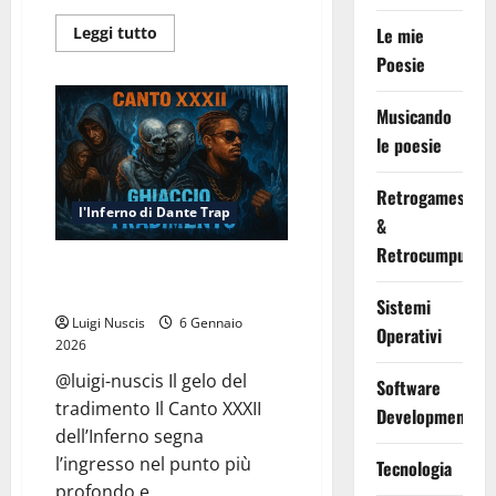
Leggi
Le mie
Leggi tutto
di
Poesie
più
su
Inferno
Canto
Musicando
XXXIII:
Torre
le poesie
di
Ghiaccio
Retrogames
l'Inferno di Dante Trap
&
Retrocumputing
Inferno Canto XXXII: Ghiaccio e
Tradimento
Sistemi
Luigi Nuscis
6 Gennaio
Operativi
2026
@luigi-nuscis Il gelo del
Software
tradimento Il Canto XXXII
Development
dell’Inferno segna
l’ingresso nel punto più
Tecnologia
profondo e