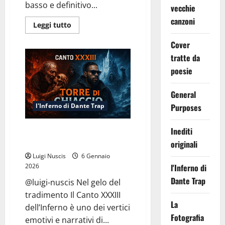
basso e definitivo...
vecchie
canzoni
Leggi
Leggi tutto
di
più
Cover
su
Inferno
tratte da
Canto
XXXIV:
poesie
Ghiaccio
e
Stelle
General
Purposes
l'Inferno di Dante Trap
Inediti
Inferno Canto XXXIII: Torre di
Ghiaccio
originali
Luigi Nuscis
6 Gennaio
l'Inferno di
2026
Dante Trap
@luigi-nuscis Nel gelo del
tradimento Il Canto XXXIII
La
dell’Inferno è uno dei vertici
Fotografia
emotivi e narrativi di...