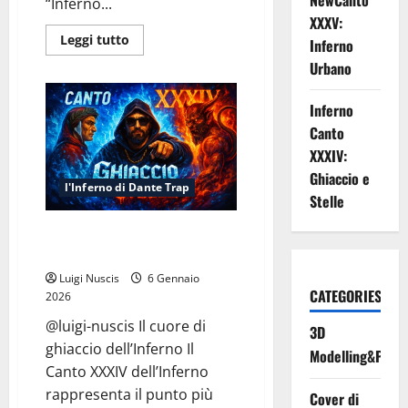
NewCanto
“Inferno...
XXXV:
Leggi
Leggi tutto
Inferno
di
più
Urbano
su
Inferno
NewCanto
Inferno
XXXV:
Inferno
Canto
Urbano
XXXIV:
Ghiaccio e
l'Inferno di Dante Trap
Stelle
Inferno Canto XXXIV: Ghiaccio e
Stelle
Luigi Nuscis
6 Gennaio
CATEGORIES
2026
@luigi-nuscis Il cuore di
3D
ghiaccio dell’Inferno Il
Modelling&Print
Canto XXXIV dell’Inferno
rappresenta il punto più
Cover di