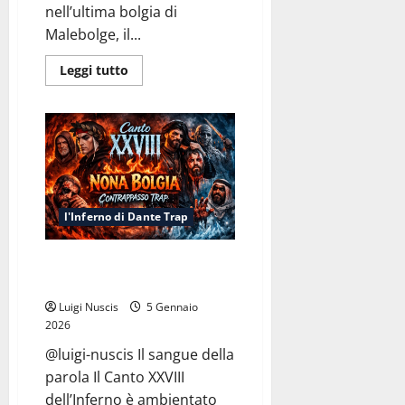
nell’ultima bolgia di
Malebolge, il...
Leggi
Leggi tutto
di
più
su
Inferno
Canto
XXIX:
Malebolge
Freestyle
l'Inferno di Dante Trap
Inferno Canto XXVIII: Nona
Bolgia (Contrappasso Trap)
Luigi Nuscis
5 Gennaio
2026
@luigi-nuscis Il sangue della
parola Il Canto XXVIII
dell’Inferno è ambientato