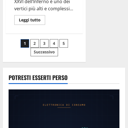
XXVI dell’Inferno è uno dei
vertici più alti e complessi...
Leggi
Leggi tutto
di
più
su
Inferno
Canto
Paginazione
1
2
3
4
5
XXVI:
Folle
Volo
Successivo
degli
(Non
per
Bruti)
articoli
POTRESTI ESSERTI PERSO