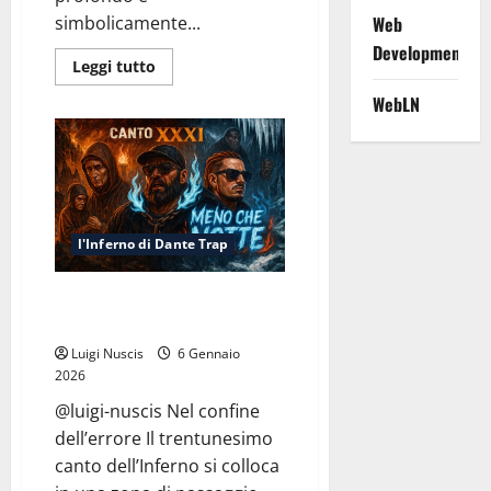
Web
simbolicamente...
Development
Leggi
Leggi tutto
di
più
WebLN
su
Inferno
Canto
XXXII:
Ghiaccio
e
Tradimento
l'Inferno di Dante Trap
Inferno Canto XXXI: Meno che
Notte
Luigi Nuscis
6 Gennaio
2026
@luigi-nuscis Nel confine
dell’errore Il trentunesimo
canto dell’Inferno si colloca