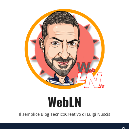
Vai
al
contenuto
WebLN
Il semplice Blog TecnicoCreativo di Luigi Nuscis