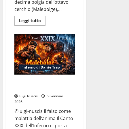
decima bolgia dell’ottavo
cerchio (Malebolge),...
Leggi
Leggi tutto
di
più
su
Inferno
Canto
XXX:
Falsi
come
il
Conio
l'Inferno di Dante Trap
Inferno Canto XXIX: Malebolge
Freestyle
Luigi Nuscis
6 Gennaio
2026
@luigi-nuscis Il falso come
malattia dell’anima Il Canto
XXIX dell’Inferno ci porta