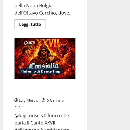
nella Nona Bolgia
dell’Ottavo Cerchio, dove...
Leggi
Leggi tutto
di
più
su
Inferno
Canto
XXVIII:
Nona
Bolgia
(Contrappasso
Trap)
l'Inferno di Dante Trap
Inferno Canto XXVII: Consiglio
Sporco
Luigi Nuscis
5 Gennaio
2026
@luigi-nuscis Il fuoco che
parla Il Canto XXVII
dell’Inferno è ambientato