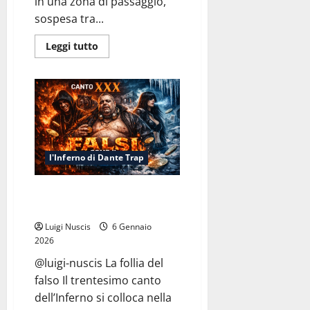
in una zona di passaggio,
sospesa tra...
Leggi
Leggi tutto
di
più
su
Inferno
Canto
XXXI:
Meno
che
Notte
l'Inferno di Dante Trap
Inferno Canto XXX: Falsi come il
Conio
Luigi Nuscis
6 Gennaio
2026
@luigi-nuscis La follia del
falso Il trentesimo canto
dell’Inferno si colloca nella