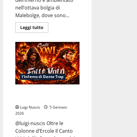
nell’ottava bolgia di
Malebolge, dove sono...
Leggi
Leggi tutto
di
più
su
Inferno
Canto
XXVII:
Consiglio
Sporco
l'Inferno di Dante Trap
Inferno Canto XXVI: Folle Volo
(Non per Bruti)
Luigi Nuscis
5 Gennaio
2026
@luigi-nuscis Oltre le
Colonne d’Ercole Il Canto