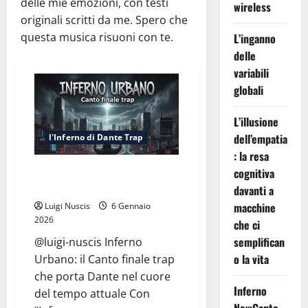
delle mie emozioni, con testi
wireless
originali scritti da me. Spero che
questa musica risuoni con te.
L’inganno
delle
variabili
globali
L’illusione
dell’empatia
l'Inferno di Dante Trap
: la resa
Inferno NewCanto XXXV: Inferno
cognitiva
Urbano
davanti a
macchine
Luigi Nuscis
6 Gennaio
2026
che ci
semplifican
@luigi-nuscis Inferno
o la vita
Urbano: il Canto finale trap
che porta Dante nel cuore
Inferno
del tempo attuale Con