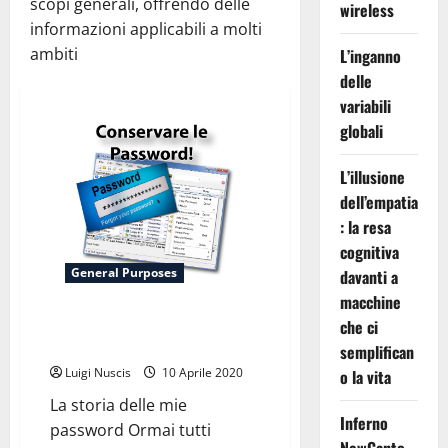
scopi generali, offrendo delle
wireless
informazioni applicabili a molti
ambiti
L’inganno
delle
variabili
globali
L’illusione
dell’empatia
: la resa
cognitiva
General Purposes
davanti a
macchine
Conservare le proprie
che ci
Password!
semplifican
Luigi Nuscis
10 Aprile 2020
o la vita
La storia delle mie
Inferno
password Ormai tutti