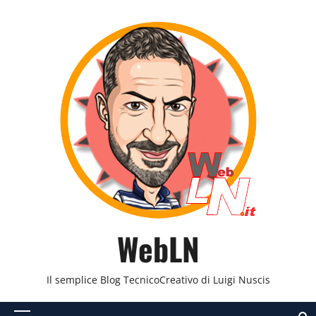
Vai
al
contenuto
WebLN
Il semplice Blog TecnicoCreativo di Luigi Nuscis