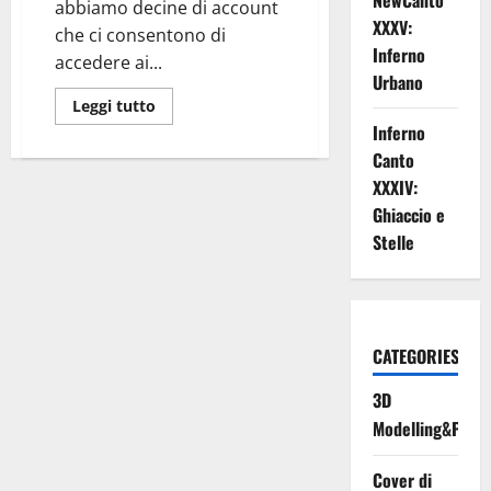
NewCanto
abbiamo decine di account
XXXV:
che ci consentono di
Inferno
accedere ai...
Urbano
Leggi
Leggi tutto
di
Inferno
più
su
Canto
Conservare
le
XXXIV:
proprie
Password!
Ghiaccio e
Stelle
CATEGORIES
3D
Modelling&Print
Cover di