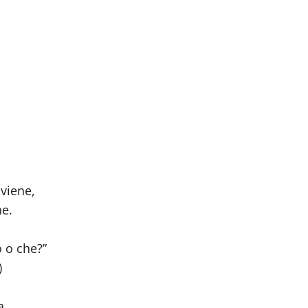
viene,
ne.
o o che?”
)
a.