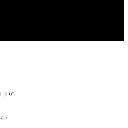
i più”.
a.)