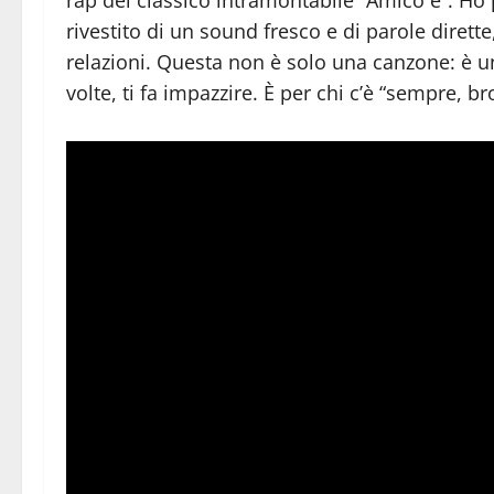
rap del classico intramontabile “Amico è”. Ho
rivestito di un sound fresco e di parole dirette
relazioni. Questa non è solo una canzone: è un i
volte, ti fa impazzire. È per chi c’è “sempre, b