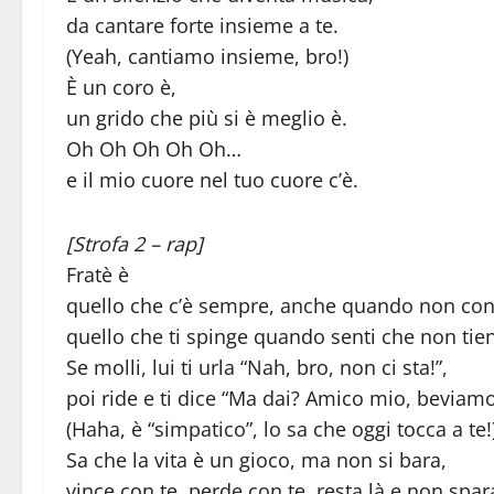
da cantare forte insieme a te.
(Yeah, cantiamo insieme, bro!)
È un coro è,
un grido che più si è meglio è.
Oh Oh Oh Oh Oh…
e il mio cuore nel tuo cuore c’è.
[Strofa 2 – rap]
Fratè è
quello che c’è sempre, anche quando non con
quello che ti spinge quando senti che non tie
Se molli, lui ti urla “Nah, bro, non ci sta!”,
poi ride e ti dice “Ma dai? Amico mio, beviam
(Haha, è “simpatico”, lo sa che oggi tocca a te!
Sa che la vita è un gioco, ma non si bara,
vince con te, perde con te, resta là e non spar