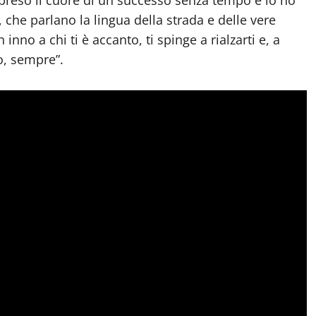
 preso il cuore di un successo senza tempo e lo ho
, che parlano la lingua della strada e delle vere
nno a chi ti è accanto, ti spinge a rialzarti e, a
ro, sempre”.