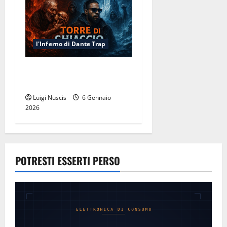
o
l'Inferno di Dante Trap
Inferno Canto XXXIII: Torre
di Ghiaccio
Luigi Nuscis
6 Gennaio
2026
POTRESTI ESSERTI PERSO