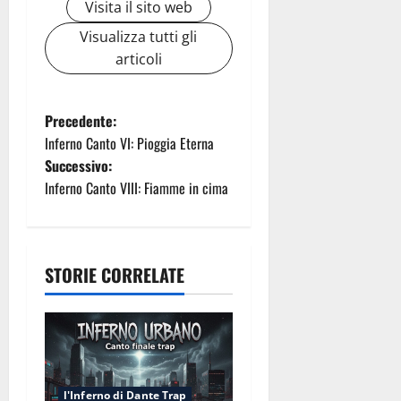
Visita il sito web
Visualizza tutti gli
articoli
N
Precedente:
Inferno Canto VI: Pioggia Eterna
a
Successivo:
Inferno Canto VIII: Fiamme in cima
v
i
g
STORIE CORRELATE
a
z
i
l'Inferno di Dante Trap