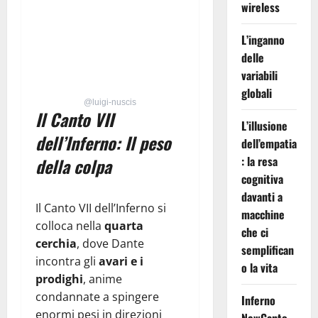
wireless
L’inganno
delle
variabili
globali
@luigi-nuscis
Il Canto VII
L’illusione
dell’Inferno: Il peso
dell’empatia
: la resa
della colpa
cognitiva
davanti a
Il Canto VII dell’Inferno si
macchine
colloca nella
quarta
che ci
cerchia
, dove Dante
semplifican
incontra gli
avari e i
o la vita
prodighi
, anime
condannate a spingere
Inferno
enormi pesi in direzioni