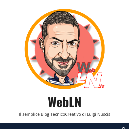
Vai
al
contenuto
WebLN
Il semplice Blog TecnicoCreativo di Luigi Nuscis