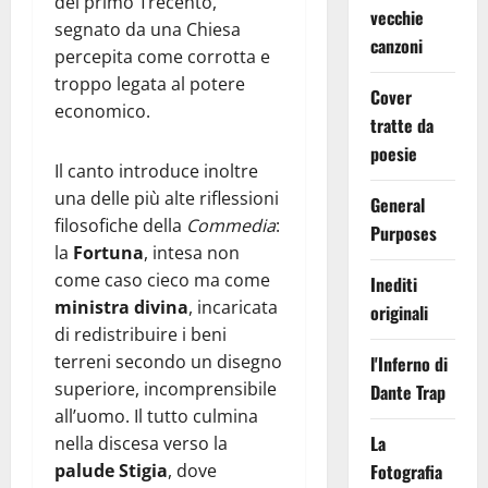
del primo Trecento,
vecchie
segnato da una Chiesa
canzoni
percepita come corrotta e
troppo legata al potere
Cover
economico.
tratte da
poesie
Il canto introduce inoltre
una delle più alte riflessioni
General
filosofiche della
Commedia
:
Purposes
la
Fortuna
, intesa non
come caso cieco ma come
Inediti
ministra divina
, incaricata
originali
di redistribuire i beni
terreni secondo un disegno
l'Inferno di
superiore, incomprensibile
Dante Trap
all’uomo. Il tutto culmina
La
nella discesa verso la
palude Stigia
, dove
Fotografia