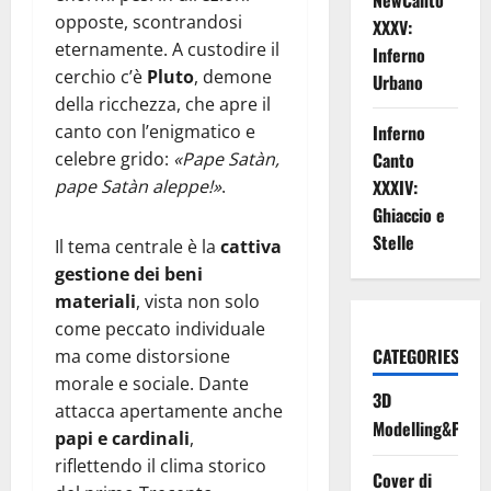
NewCanto
opposte, scontrandosi
XXXV:
eternamente. A custodire il
Inferno
cerchio c’è
Pluto
, demone
Urbano
della ricchezza, che apre il
canto con l’enigmatico e
Inferno
celebre grido:
«Pape Satàn,
Canto
pape Satàn aleppe!»
.
XXXIV:
Ghiaccio e
Stelle
Il tema centrale è la
cattiva
gestione dei beni
materiali
, vista non solo
come peccato individuale
CATEGORIES
ma come distorsione
morale e sociale. Dante
3D
attacca apertamente anche
Modelling&Print
papi e cardinali
,
riflettendo il clima storico
Cover di