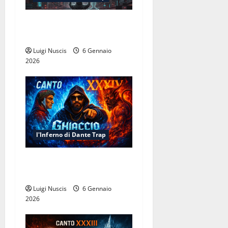
o
Inferno NewCanto XXXV:
n
Inferno Urbano
Luigi Nuscis
6 Gennaio
e
2026
a
r
t
l'Inferno di Dante Trap
i
c
Inferno Canto XXXIV:
Ghiaccio e Stelle
o
Luigi Nuscis
6 Gennaio
2026
l