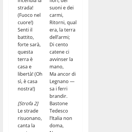
incendia la
fiori, dei
strada!
suoni e dei
(Fuoco nel
carmi,
cuore!)
Ritorni, qual
Senti il
era, la terra
battito,
dell’armi;
forte sarà,
Di cento
questa
catene ci
terra è
avvinser la
casa e
mano,
libertà! (Oh
Ma ancor di
sì, è casa
Legnano —
nostra!)
sa i ferri
brandir.
[Strofa 2]
Bastone
Le strade
Tedesco
risuonano,
l’Italia non
canta la
doma,