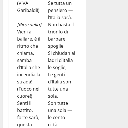
(VIVA
Se tutta un
Garibaldi!)
pensiero —
l’Italia sarà.
[Ritornello]
Non basta il
Vieni a
trionfo di
ballare, è il
barbare
ritmo che
spoglie;
chiama,
Si chiudan ai
samba
ladri d’Italia
d’Italia che
le soglie;
incendia la
Le genti
strada!
d’Italia son
(Fuoco nel
tutte una
cuore!)
sola,
Senti il
Son tutte
battito,
una sola —
forte sarà,
le cento
questa
città.