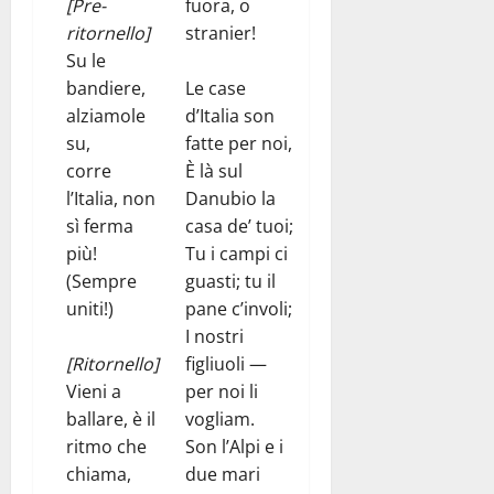
[Pre-
fuora, o
ritornello]
stranier!
Su le
bandiere,
Le case
alziamole
d’Italia son
su,
fatte per noi,
corre
È là sul
l’Italia, non
Danubio la
sì ferma
casa de’ tuoi;
più!
Tu i campi ci
(Sempre
guasti; tu il
uniti!)
pane c’involi;
I nostri
[Ritornello]
figliuoli —
Vieni a
per noi li
ballare, è il
vogliam.
ritmo che
Son l’Alpi e i
chiama,
due mari