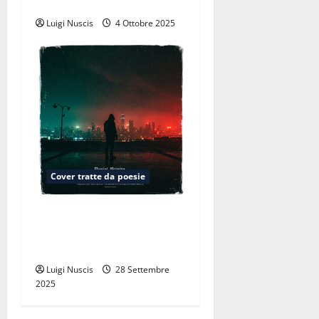
Leopardi)
i
Luigi Nuscis
4 Ottobre 2025
c
o
l
o
Cover tratte da poesie
Verrà la notte (dalla poesia
“Verrà la morte e avrà i tuoi
occhi” – di Cesare Pavese)
Luigi Nuscis
28 Settembre
2025