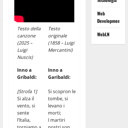
Tecnologia
Web
Development
Testo della
Testo
WebLN
canzone
originale
(2025 –
(1858 – Luigi
Luigi
Mercantini)
Nuscis)
Inno a
Inno a
Gribaldi:
Garibaldi:
[Strofa 1]
Si scopron le
Si alza il
tombe, si
vento, si
levano i
sente
morti;
l’Italia,
I martiri
torniamo a
nostri son