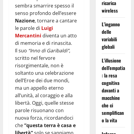
ricarica
sembra smarrire spesso il
wireless
senso profondo dell’essere
Nazione
, tornare a cantare
L’inganno
le parole di
Luigi
delle
Mercantini
diventa un atto
variabili
di memoria e di rinascita.
globali
Il suo
“Inno di Garibaldi”
,
scritto nel fervore
L’illusione
risorgimentale, non è
dell’empatia
soltanto una celebrazione
: la resa
dell’Eroe dei due mondi,
cognitiva
ma un appello eterno
davanti a
all’unità, al coraggio e alla
macchine
libertà. Oggi, quelle stesse
che ci
parole risuonano con
semplifican
nuova forza, ricordandoci
o la vita
che
“questa terra è casa e
libertà”
solo se sappiamo