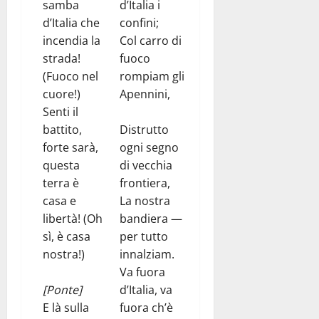
samba
d’Italia i
d’Italia che
confini;
incendia la
Col carro di
strada!
fuoco
(Fuoco nel
rompiam gli
cuore!)
Apennini,
Senti il
battito,
Distrutto
forte sarà,
ogni segno
questa
di vecchia
terra è
frontiera,
casa e
La nostra
libertà! (Oh
bandiera —
sì, è casa
per tutto
nostra!)
innalziam.
Va fuora
[Ponte]
d’Italia, va
E là sulla
fuora ch’è