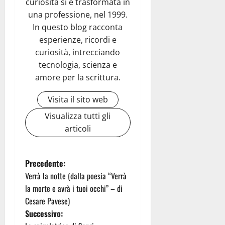
curiosità si è trasformata in
una professione, nel 1999.
In questo blog racconta
esperienze, ricordi e
curiosità, intrecciando
tecnologia, scienza e
amore per la scrittura.
Visita il sito web
Visualizza tutti gli
articoli
N
Precedente:
Verrà la notte (dalla poesia “Verrà
a
la morte e avrà i tuoi occhi” – di
Cesare Pavese)
v
Successivo: