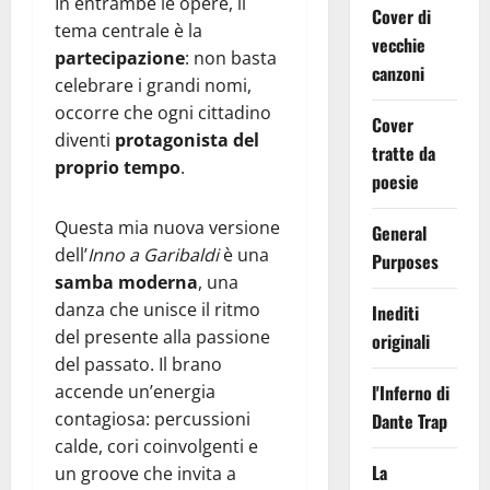
In entrambe le opere, il
Cover di
tema centrale è la
vecchie
partecipazione
: non basta
canzoni
celebrare i grandi nomi,
occorre che ogni cittadino
Cover
diventi
protagonista del
tratte da
proprio tempo
.
poesie
Questa mia nuova versione
General
dell’
Inno a Garibaldi
è una
Purposes
samba moderna
, una
danza che unisce il ritmo
Inediti
del presente alla passione
originali
del passato. Il brano
accende un’energia
l'Inferno di
contagiosa: percussioni
Dante Trap
calde, cori coinvolgenti e
La
un groove che invita a