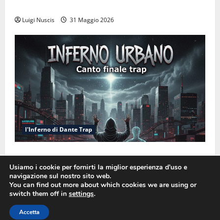
macchine che ci semplificano la vita
Luigi Nuscis
31 Maggio 2026
l'Inferno di Dante Trap
Inferno NewCanto XXXV: Inferno Urbano
Usiamo i cookie per fornirti la miglior esperienza d'uso e
Luigi Nuscis
6 Gennaio 2026
navigazione sul nostro sito web.
You can find out more about which cookies we are using or
switch them off in
settings
.
Copyright © - Luigi Nuscis - All rights reserved.
|
Accetta
MoreNews
di AF themes.