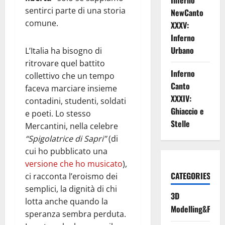
Inferno
sentirci parte di una storia
NewCanto
comune.
XXXV:
Inferno
Urbano
L’Italia ha bisogno di
ritrovare quel battito
Inferno
collettivo che un tempo
Canto
faceva marciare insieme
XXXIV:
contadini, studenti, soldati
Ghiaccio e
e poeti. Lo stesso
Stelle
Mercantini, nella celebre
“Spigolatrice di Sapri”
(di
cui ho pubblicato una
versione che ho musicato
),
CATEGORIES
ci racconta l’eroismo dei
semplici, la dignità di chi
3D
lotta anche quando la
Modelling&Print
speranza sembra perduta.