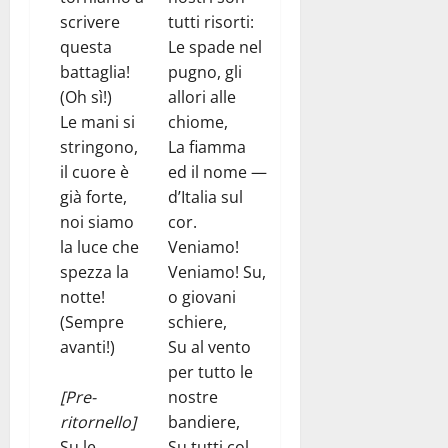
scrivere
tutti risorti:
questa
Le spade nel
battaglia!
pugno, gli
(Oh sì!)
allori alle
Le mani si
chiome,
stringono,
La fiamma
il cuore è
ed il nome —
già forte,
d’Italia sul
noi siamo
cor.
la luce che
Veniamo!
spezza la
Veniamo! Su,
notte!
o giovani
(Sempre
schiere,
avanti!)
Su al vento
per tutto le
[Pre-
nostre
ritornello]
bandiere,
Su le
Su tutti col