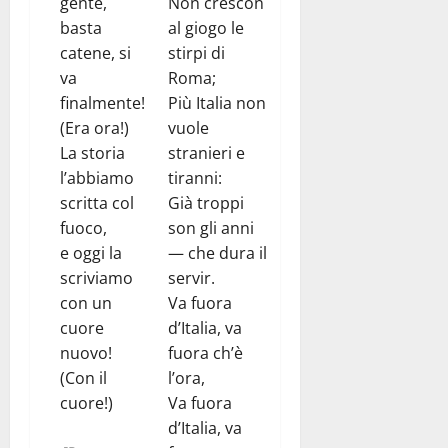
gente,
Non crescon
basta
al giogo le
catene, si
stirpi di
va
Roma;
finalmente!
Più Italia non
(Era ora!)
vuole
La storia
stranieri e
l’abbiamo
tiranni:
scritta col
Già troppi
fuoco,
son gli anni
e oggi la
— che dura il
scriviamo
servir.
con un
Va fuora
cuore
d’Italia, va
nuovo!
fuora ch’è
(Con il
l’ora,
cuore!)
Va fuora
d’Italia, va