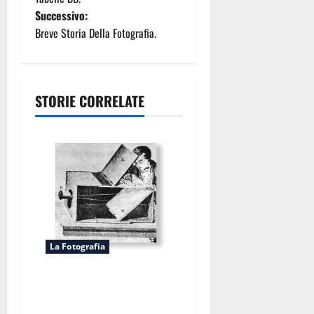
Successivo:
v
Breve Storia Della Fotografia.
i
g
STORIE CORRELATE
a
z
i
o
n
La Fotografia
e
Breve Storia Della
a
Fotografia.