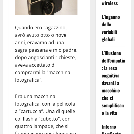
wireless
L’inganno
delle
Quando ero ragazzino,
variabili
avrò avuto otto o nove
globali
anni, eravamo ad una
sagra paesana e mio padre,
L’illusione
dopo angoscianti richieste,
dell’empatia
aveva accettato di
: la resa
comprarmi la “macchina
cognitiva
fotografica“.
davanti a
macchine
Era una macchina
che ci
fotografica, con la pellicola
semplifican
a “cartuccia”. Una di quelle
o la vita
col flash a “cubetto”, con
quattro lampade, che si
Inferno
fulminavano per illuminare