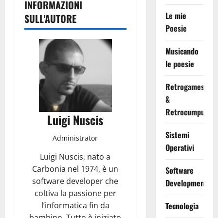
INFORMAZIONI
Le mie
SULL'AUTORE
Poesie
Musicando
le poesie
Retrogames
&
Retrocumputing
Luigi Nuscis
Sistemi
Administrator
Operativi
Luigi Nuscis, nato a
Carbonia nel 1974, è un
Software
software developer che
Development
coltiva la passione per
l’informatica fin da
Tecnologia
bambino. Tutto è iniziato