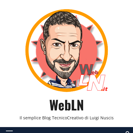
Vai
al
contenuto
WebLN
Il semplice Blog TecnicoCreativo di Luigi Nuscis