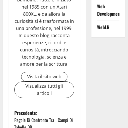
Web
nel 1985 con un Atari
Development
800XL, e da allora la
curiosità si è trasformata in
WebLN
una professione, nel 1999.
In questo blog racconta
esperienze, ricordi e
curiosità, intrecciando
tecnologia, scienza e
amore per la scrittura.
Visita il sito web
Visualizza tutti gli
articoli
N
Precedente:
Regole Di Confronto Tra I Campi Di
a
Tabelle DB.