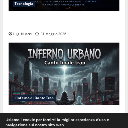
Tecnologia
L’illusione dell’empatia: la resa cognitiva davanti a
macchine che ci semplificano la vita
Luigi Nuscis
31 Maggio 2026
l'Inferno di Dante Trap
Inferno NewCanto XXXV: Inferno Urbano
Usiamo i cookie per fornirti la miglior esperienza d'uso e
Luigi Nuscis
6 Gennaio 2026
navigazione sul nostro sito web.