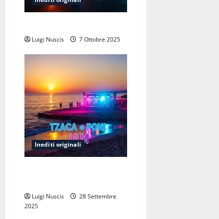
r
Dimmi che cosa Vuoi
t
Luigi Nuscis
7 Ottobre 2025
i
c
o
l
o
Inediti originali
Tzacca & Poni Jam
(sardinian Jam!)
Luigi Nuscis
28 Settembre
2025