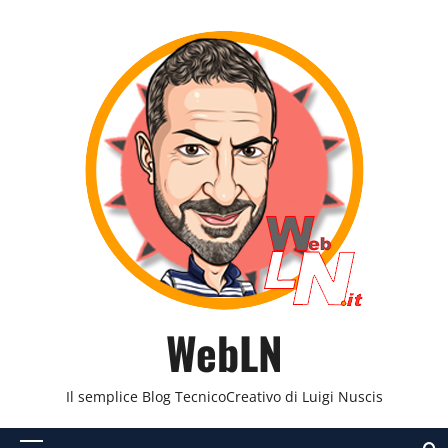
Vai
al
contenuto
WebLN
Il semplice Blog TecnicoCreativo di Luigi Nuscis