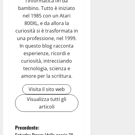
l’informatica fin da
bambino. Tutto è iniziato
nel 1985 con un Atari
800XL, e da allora la
curiosità si è trasformata in
una professione, nel 1999.
In questo blog racconta
esperienze, ricordi e
curiosità, intrecciando
tecnologia, scienza e
amore per la scrittura.
Visita il sito web
Visualizza tutti gli
articoli
N
Precedente:
Saturday Dream (dalla poesia “Il