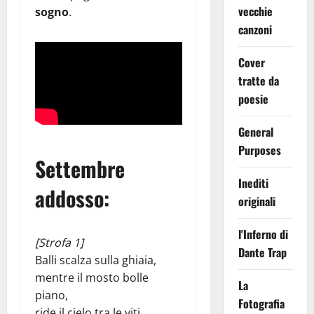
vecchie
sogno
.
canzoni
Cover
tratte da
poesie
General
Purposes
Settembre
Inediti
addosso
:
originali
l'Inferno di
[Strofa 1]
Dante Trap
Balli scalza sulla ghiaia,
mentre il mosto bolle
La
piano,
Fotografia
ride il cielo tra le viti