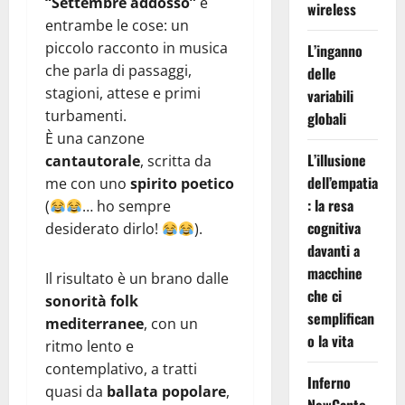
“Settembre addosso”
è
wireless
entrambe le cose: un
piccolo racconto in musica
L’inganno
che parla di passaggi,
delle
stagioni, attese e primi
variabili
turbamenti.
globali
È una canzone
L’illusione
cantautorale
, scritta da
dell’empatia
me con uno
spirito poetico
: la resa
(
… ho sempre
cognitiva
desiderato dirlo!
).
davanti a
macchine
Il risultato è un brano dalle
che ci
sonorità folk
semplifican
mediterranee
, con un
o la vita
ritmo lento e
contemplativo, a tratti
Inferno
quasi da
ballata popolare
,