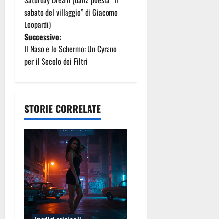
a
sabato del villaggio” di Giacomo
Leopardi)
v
Successivo:
i
Il Naso e lo Schermo: Un Cyrano
per il Secolo dei Filtri
g
a
STORIE CORRELATE
z
i
o
n
e
a
Inediti originali