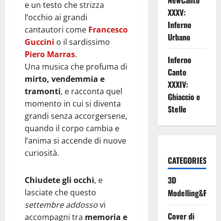
NewCanto
e un testo che strizza
XXXV:
l’occhio ai grandi
Inferno
cantautori come
Francesco
Urbano
Guccini
o il sardissimo
Piero Marras
.
Inferno
Una musica che profuma di
Canto
mirto, vendemmia e
XXXIV:
tramonti
, e racconta quel
Ghiaccio e
momento in cui si diventa
Stelle
grandi senza accorgersene,
quando il corpo cambia e
l’anima si accende di nuove
curiosità.
CATEGORIES
3D
Chiudete gli occhi
, e
lasciate che questo
Modelling&Print
settembre addosso
vi
Cover di
accompagni tra
memoria e