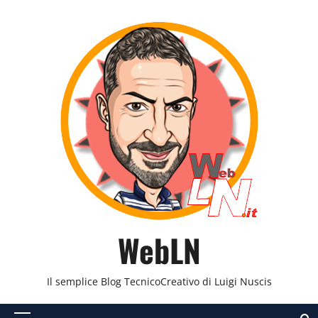
Vai
al
contenuto
WebLN
Il semplice Blog TecnicoCreativo di Luigi Nuscis