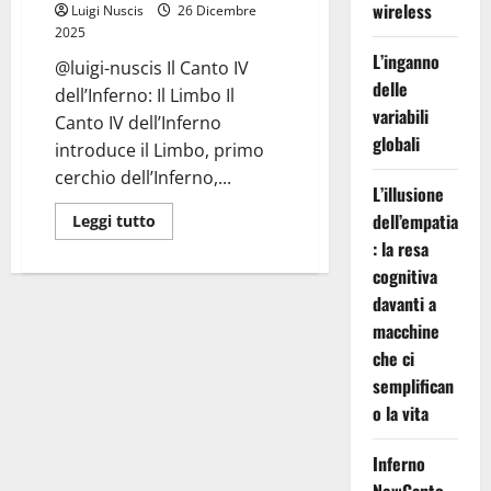
wireless
Luigi Nuscis
26 Dicembre
2025
L’inganno
@luigi-nuscis Il Canto IV
delle
dell’Inferno: Il Limbo Il
variabili
Canto IV dell’Inferno
globali
introduce il Limbo, primo
cerchio dell’Inferno,...
L’illusione
dell’empatia
Leggi
Leggi tutto
di
: la resa
più
su
cognitiva
Inferno
Canto
davanti a
IV:
Nel
macchine
Cerchio
che ci
del
Limbo
semplifican
o la vita
Inferno