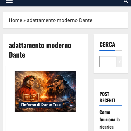
Menu
principale
Home
»
adattamento moderno Dante
adattamento moderno
CERCA
Dante
Cerca
POST
RECENTI
l'Inferno di Dante Trap
Come
funziona la
Inferno Canto IV: Nel Cerchio
del Limbo
ricarica