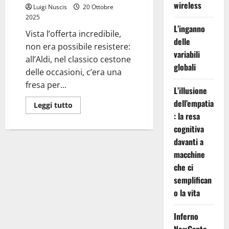
wireless
Luigi Nuscis
20 Ottobre
2025
L’inganno
Vista l’offerta incredibile,
delle
non era possibile resistere:
variabili
all’Aldi, nel classico cestone
globali
delle occasioni, c’era una
fresa per...
L’illusione
dell’empatia
Leggi
Leggi tutto
di
: la resa
più
su
cognitiva
Fresa
per
davanti a
manicure
macchine
da
1€:
che ci
autopsia
di
semplifican
un
affare
o la vita
(quasi)
perfetto
Inferno