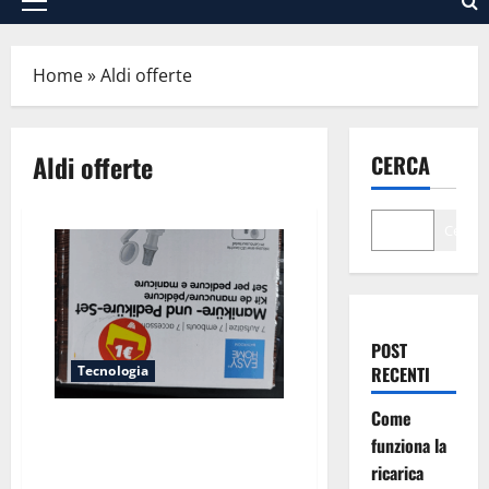
Menu
principale
Home
»
Aldi offerte
Aldi offerte
CERCA
Cerca
POST
Tecnologia
RECENTI
Come
Fresa per manicure da 1€:
funziona la
autopsia di un affare (quasi)
ricarica
perfetto