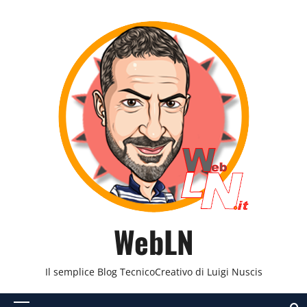
Vai
al
contenuto
WebLN
Il semplice Blog TecnicoCreativo di Luigi Nuscis