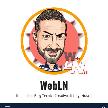
Vai
al
contenuto
WebLN
Il semplice Blog TecnicoCreativo di Luigi Nuscis