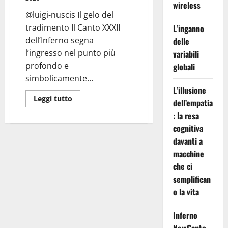
wireless
@luigi-nuscis Il gelo del
tradimento Il Canto XXXII
L’inganno
dell’Inferno segna
delle
l’ingresso nel punto più
variabili
profondo e
globali
simbolicamente...
L’illusione
Leggi
Leggi tutto
dell’empatia
di
più
: la resa
su
Inferno
cognitiva
Canto
davanti a
XXXII:
Ghiaccio
macchine
e
Tradimento
che ci
semplifican
o la vita
Inferno