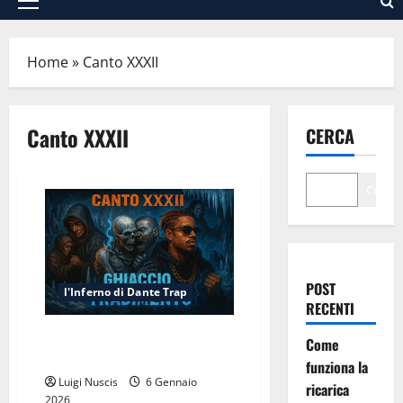
Menu
principale
Home
»
Canto XXXII
Canto XXXII
CERCA
Cerca
POST
l'Inferno di Dante Trap
RECENTI
Inferno Canto XXXII: Ghiaccio e
Come
Tradimento
funziona la
Luigi Nuscis
6 Gennaio
ricarica
2026