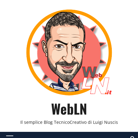
Vai
al
contenuto
WebLN
Il semplice Blog TecnicoCreativo di Luigi Nuscis