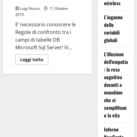
Di Tabelle DB.
wireless
Luigi Nuscis
11 Ottobre
2019
L’inganno
E’ necessario conoscere le
delle
Regole di confronto tra i
variabili
campi di tabelle DB
globali
Microsoft Sql Server! Vi...
L’illusione
Leggi
Leggi tutto
dell’empatia
di
più
: la resa
su
Regole
cognitiva
Di
davanti a
Confronto
Tra
macchine
I
Campi
che ci
Di
Tabelle
semplifican
DB.
o la vita
Inferno