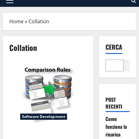
Menu
principale
Home
»
Collation
Collation
CERCA
Cerca
POST
RECENTI
Software Development
Come
funziona la
Regole Di Confronto Tra I Campi
ricarica