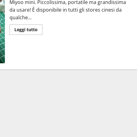
Miyoo mini. Piccolissima, portatile ma grandissima
da usare! È disponibile in tutti gli stores cinesi da
qualche...
Leggi
Leggi tutto
di
più
su
Miyoo
mini:
piccola
e
sorprendente