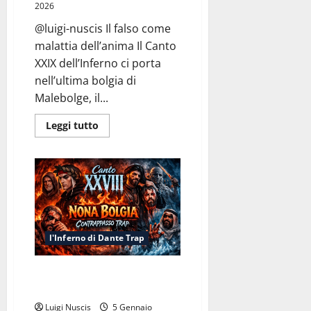
2026
@luigi-nuscis Il falso come
malattia dell’anima Il Canto
XXIX dell’Inferno ci porta
nell’ultima bolgia di
Malebolge, il...
Leggi
Leggi tutto
di
più
su
Inferno
Canto
XXIX:
Malebolge
Freestyle
l'Inferno di Dante Trap
Inferno Canto XXVIII: Nona
Bolgia (Contrappasso Trap)
Luigi Nuscis
5 Gennaio