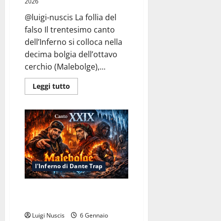
2026
@luigi-nuscis La follia del
falso Il trentesimo canto
dell’Inferno si colloca nella
decima bolgia dell’ottavo
cerchio (Malebolge),...
Leggi
Leggi tutto
di
più
su
Inferno
Canto
XXX:
Falsi
come
il
Conio
l'Inferno di Dante Trap
Inferno Canto XXIX: Malebolge
Freestyle
Luigi Nuscis
6 Gennaio