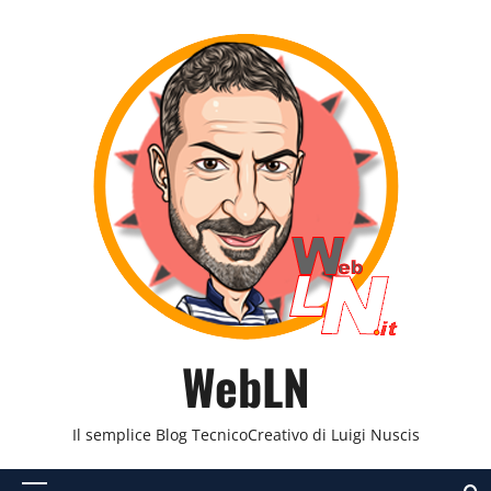
Vai
al
contenuto
WebLN
Il semplice Blog TecnicoCreativo di Luigi Nuscis