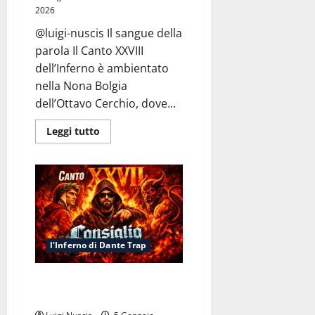
2026
@luigi-nuscis Il sangue della
parola Il Canto XXVIII
dell’Inferno è ambientato
nella Nona Bolgia
dell’Ottavo Cerchio, dove...
Leggi
Leggi tutto
di
più
su
Inferno
Canto
XXVIII:
Nona
Bolgia
(Contrappasso
Trap)
l'Inferno di Dante Trap
Inferno Canto XXVII: Consiglio
Sporco