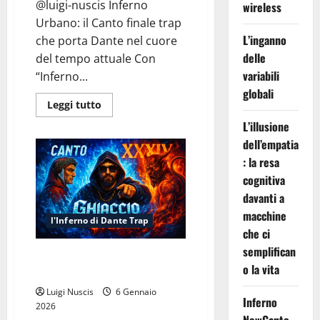
@luigi-nuscis Inferno
wireless
Urbano: il Canto finale trap
L’inganno
che porta Dante nel cuore
delle
del tempo attuale Con
variabili
“Inferno...
globali
Leggi
Leggi tutto
di
più
L’illusione
su
dell’empatia
Inferno
NewCanto
: la resa
XXXV:
Inferno
cognitiva
Urbano
davanti a
macchine
l'Inferno di Dante Trap
che ci
semplifican
Inferno Canto XXXIV: Ghiaccio e
o la vita
Stelle
Luigi Nuscis
6 Gennaio
Inferno
2026