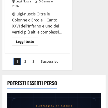
Luigi Nuscis
5 Gennaio
2026
@luigi-nuscis Oltre le
Colonne d’Ercole Il Canto
XXVI dell’Inferno è uno dei
vertici più alti e complessi...
Leggi
Leggi tutto
di
più
su
Inferno
Canto
Paginazione
1
2
3
Successivo
XXVI:
Folle
Volo
degli
(Non
per
Bruti)
articoli
POTRESTI ESSERTI PERSO