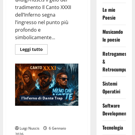
tradimento Il Canto XXXII
Le mie
dell’Inferno segna
Poesie
l’ingresso nel punto più
profondo e
Musicando
simbolicamente...
le poesie
Leggi
Leggi tutto
Retrogames
di
più
&
su
Inferno
Retrocumputing
Canto
XXXII:
Ghiaccio
Sistemi
e
Tradimento
Operativi
l'Inferno di Dante Trap
Software
Development
Inferno Canto XXXI: Meno che
Notte
Tecnologia
Luigi Nuscis
6 Gennaio
2026