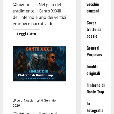
vecchie
@luigi-nuscis Nel gelo del
canzoni
tradimento Il Canto XXXIII
dell’Inferno è uno dei vertici
Cover
emotivi e narrativi di...
tratte da
Leggi
Leggi tutto
poesie
di
più
su
General
Inferno
Canto
Purposes
XXXIII:
Torre
di
Ghiaccio
Inediti
originali
l'Inferno di Dante Trap
l'Inferno di
Inferno Canto XXXII: Ghiaccio e
Dante Trap
Tradimento
Luigi Nuscis
6 Gennaio
La
2026
Fotografia
@luigi-nuscis Il gelo del