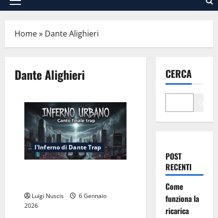
Menu
principale
Home
»
Dante Alighieri
Dante Alighieri
CERCA
Cerca
l'Inferno di Dante Trap
POST
RECENTI
Inferno NewCanto XXXV: Inferno
Urbano
Come
Luigi Nuscis
6 Gennaio
funziona la
2026
ricarica