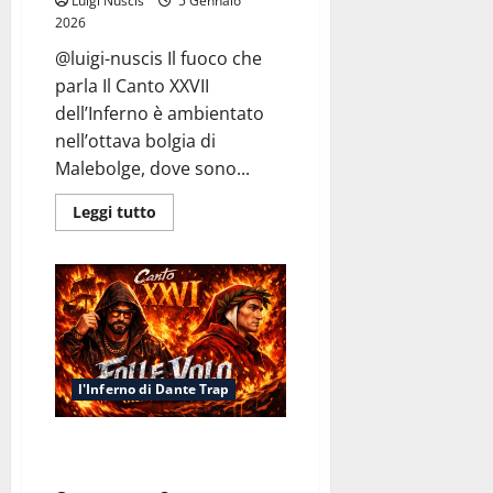
Luigi Nuscis
5 Gennaio
2026
@luigi-nuscis Il fuoco che
parla Il Canto XXVII
dell’Inferno è ambientato
nell’ottava bolgia di
Malebolge, dove sono...
Leggi
Leggi tutto
di
più
su
Inferno
Canto
XXVII:
Consiglio
Sporco
l'Inferno di Dante Trap
Inferno Canto XXVI: Folle Volo
(Non per Bruti)