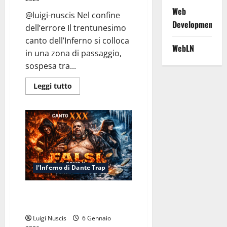
Web
@luigi-nuscis Nel confine
Development
dell’errore Il trentunesimo
canto dell’Inferno si colloca
WebLN
in una zona di passaggio,
sospesa tra...
Leggi
Leggi tutto
di
più
su
Inferno
Canto
XXXI:
Meno
che
Notte
l'Inferno di Dante Trap
Inferno Canto XXX: Falsi come il
Conio
Luigi Nuscis
6 Gennaio