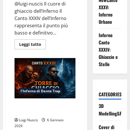
NewCanto
@luigi-nuscis Il cuore di
XXXV:
ghiaccio dell’Inferno Il
Inferno
Canto XXXIV dell’Inferno
Urbano
rappresenta il punto più
basso e definitivo...
Inferno
Canto
Leggi
Leggi tutto
di
XXXIV:
più
su
Ghiaccio e
Inferno
Stelle
Canto
XXXIV:
Ghiaccio
e
Stelle
l'Inferno di Dante Trap
CATEGORIES
3D
Inferno Canto XXXIII: Torre di
Ghiaccio
Modelling&Print
Luigi Nuscis
6 Gennaio
2026
Cover di