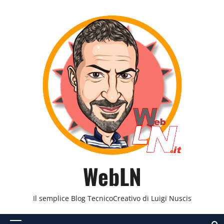
Vai
al
contenuto
WebLN
Il semplice Blog TecnicoCreativo di Luigi Nuscis