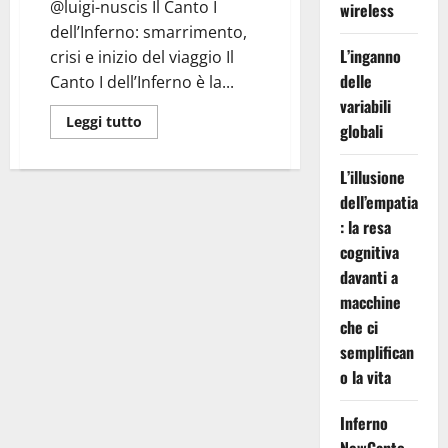
@luigi-nuscis Il Canto I
wireless
dell’Inferno: smarrimento,
L’inganno
crisi e inizio del viaggio Il
delle
Canto I dell’Inferno è la...
variabili
Leggi
Leggi tutto
globali
di
più
su
L’illusione
Inferno
Canto
dell’empatia
I:
Selva
: la resa
Scura
cognitiva
davanti a
macchine
che ci
semplifican
o la vita
Inferno