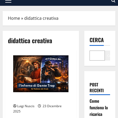
Menu
principale
Home
»
didattica creativa
didattica creativa
CERCA
Cerca
POST
l'Inferno di Dante Trap
RECENTI
Inferno Canto I: Selva Scura
Come
Luigi Nuscis
23 Dicembre
funziona la
2025
ricarica