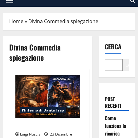
Menu
principale
Home
»
Divina Commedia spiegazione
Divina Commedia
CERCA
spiegazione
Cerca
POST
RECENTI
l'Inferno di Dante Trap
Come
funziona la
Inferno Canto I: Selva Scura
ricarica
Luigi Nuscis
23 Dicembre