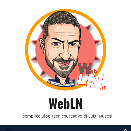
Vai
al
contenuto
WebLN
Il semplice Blog TecnicoCreativo di Luigi Nuscis