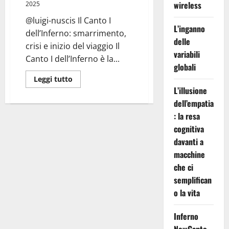
wireless
2025
@luigi-nuscis Il Canto I
L’inganno
dell’Inferno: smarrimento,
delle
crisi e inizio del viaggio Il
variabili
Canto I dell’Inferno è la...
globali
Leggi
Leggi tutto
di
L’illusione
più
su
dell’empatia
Inferno
Canto
: la resa
I:
cognitiva
Selva
Scura
davanti a
macchine
che ci
semplifican
o la vita
Inferno