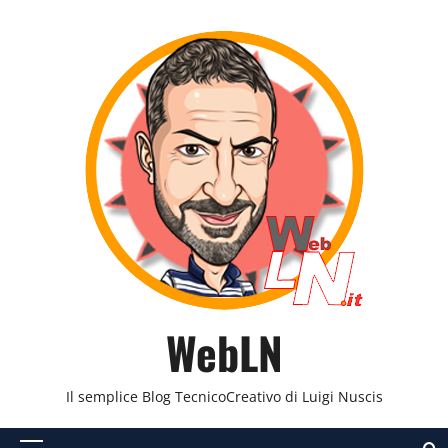
Vai
al
contenuto
WebLN
Il semplice Blog TecnicoCreativo di Luigi Nuscis