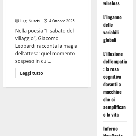
wireless
sabato del villaggio” di Giacomo
Leopardi)
L’inganno
Luigi Nuscis
4 Ottobre 2025
delle
Nella poesia “Il sabato del
variabili
villaggio”, Giacomo
globali
Leopardi racconta la magia
dell’attesa: quel momento
L’illusione
sospeso in cui...
dell’empatia
: la resa
Leggi
Leggi tutto
cognitiva
di
più
davanti a
su
Saturday
macchine
Dream
(dalla
che ci
poesia
semplifican
“Il
sabato
o la vita
del
villaggio”
di
Inferno
Giacomo
Leopardi)