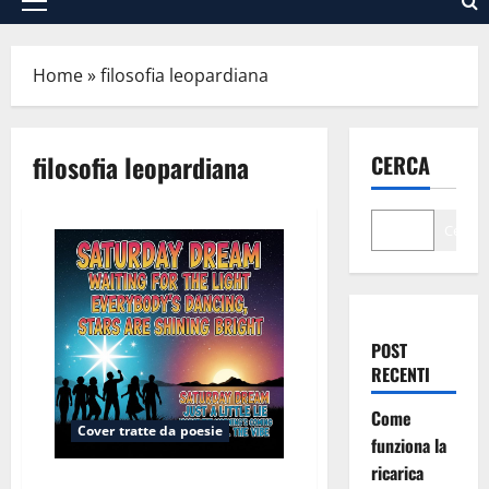
Menu
principale
Home
»
filosofia leopardiana
filosofia leopardiana
CERCA
Cerca
POST
RECENTI
Come
Cover tratte da poesie
funziona la
ricarica
Saturday Dream (dalla poesia “Il