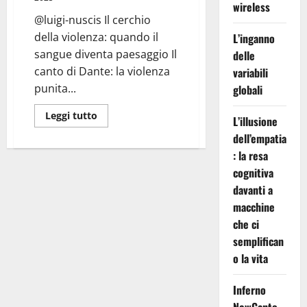
wireless
@luigi-nuscis Il cerchio
della violenza: quando il
L’inganno
sangue diventa paesaggio Il
delle
canto di Dante: la violenza
variabili
punita...
globali
Leggi
Leggi tutto
L’illusione
di
più
dell’empatia
su
Inferno
: la resa
Cando
cognitiva
XII:
Bollente
davanti a
Sangue
macchine
che ci
semplifican
o la vita
Inferno