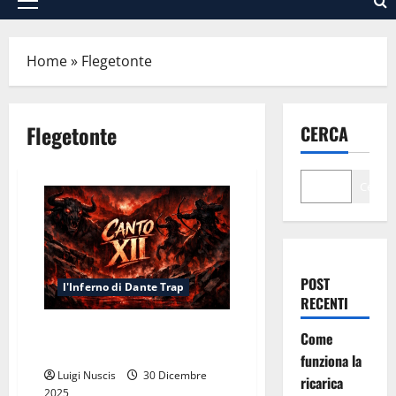
Menu
principale
Home
»
Flegetonte
Flegetonte
CERCA
Cerca
POST
l'Inferno di Dante Trap
RECENTI
Inferno Cando XII: Bollente
Come
Sangue
funziona la
Luigi Nuscis
30 Dicembre
ricarica
2025