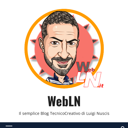
Vai
al
contenuto
WebLN
Il semplice Blog TecnicoCreativo di Luigi Nuscis