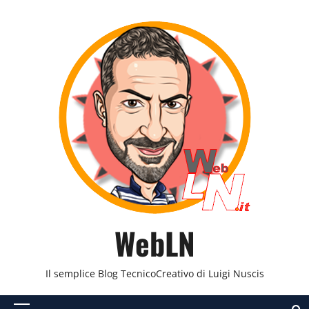
Vai
al
contenuto
WebLN
Il semplice Blog TecnicoCreativo di Luigi Nuscis