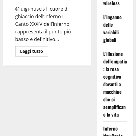
wireless
@luigi-nuscis Il cuore di
ghiaccio dell’Inferno Il
L’inganno
Canto XXXIV dell’Inferno
delle
rappresenta il punto più
variabili
basso e definitivo...
globali
Leggi
Leggi tutto
L’illusione
di
più
dell’empatia
su
Inferno
: la resa
Canto
cognitiva
XXXIV:
Ghiaccio
davanti a
e
Stelle
macchine
che ci
semplifican
o la vita
Inferno