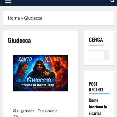
Menu
principale
Home
»
Giudecca
Giudecca
CERCA
Cerca
POST
l'Inferno di Dante Trap
RECENTI
Inferno Canto XXXIV: Ghiaccio e
Come
Stelle
funziona la
Luigi Nuscis
6 Gennaio
ricarica
2026