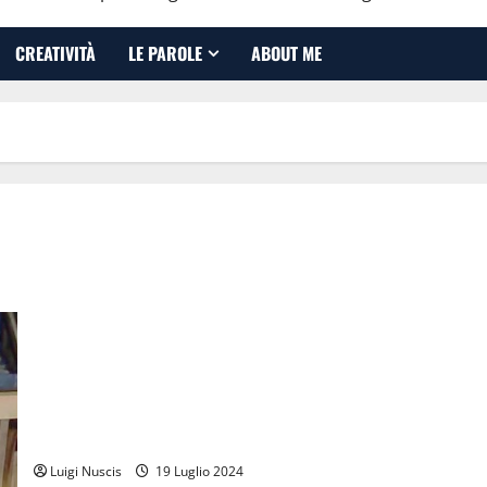
CREATIVITÀ
LE PAROLE
ABOUT ME
Il mio viaggio di 27 anni con i telefoni cellulari: dal flip al
touch
Luigi Nuscis
19 Luglio 2024