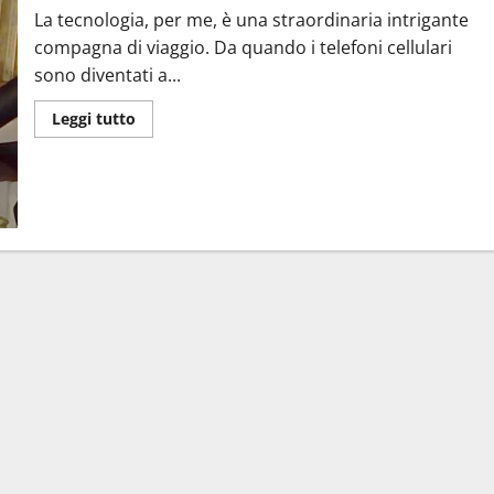
La tecnologia, per me, è una straordinaria intrigante
compagna di viaggio. Da quando i telefoni cellulari
sono diventati a...
Leggi
Leggi tutto
di
più
su
Il
mio
viaggio
di
27
anni
con
i
telefoni
cellulari:
dal
flip
al
touch