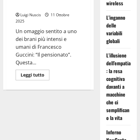
wireless
pensionato” di Guccini)
Luigi Nuscis
11 Ottobre
L’inganno
2025
delle
Un omaggio sentito a uno
variabili
dei brani più intensi e
globali
umani di Francesco
Guccini: “Il pensionato”.
L’illusione
Questa...
dell’empatia
: la resa
Leggi
Leggi tutto
cognitiva
di
più
davanti a
su
Il
macchine
pensionato
(dalla
che ci
canzone
semplifican
“Il
pensionato”
o la vita
di
Guccini)
Inferno