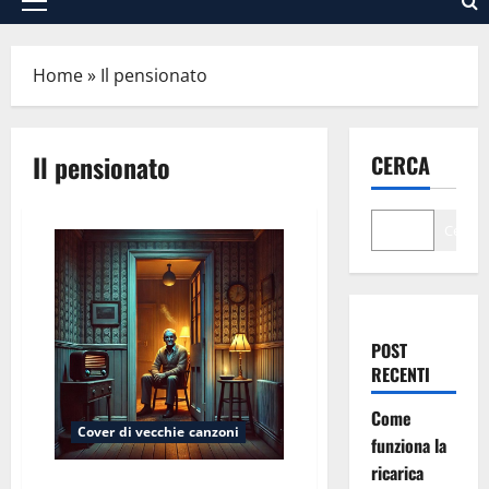
Menu
principale
Home
»
Il pensionato
Il pensionato
CERCA
Cerca
POST
RECENTI
Come
Cover di vecchie canzoni
funziona la
ricarica
Il pensionato (dalla canzone “Il