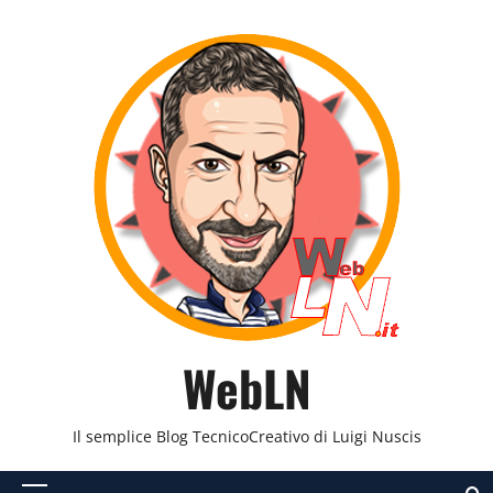
Vai
al
contenuto
WebLN
Il semplice Blog TecnicoCreativo di Luigi Nuscis