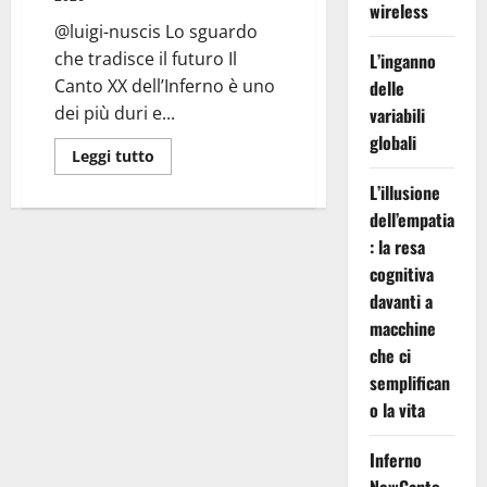
wireless
@luigi-nuscis Lo sguardo
che tradisce il futuro Il
L’inganno
Canto XX dell’Inferno è uno
delle
dei più duri e...
variabili
globali
Leggi
Leggi tutto
di
più
L’illusione
su
Inferno
dell’empatia
Canto
: la resa
XX:
Testa
cognitiva
al
Contrario
davanti a
macchine
che ci
semplifican
o la vita
Inferno