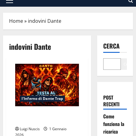
Menu
principale
Home
»
indovini Dante
indovini Dante
CERCA
Cerca
POST
l'Inferno di Dante Trap
RECENTI
Inferno Canto XX: Testa al
Come
Contrario
funziona la
Luigi Nuscis
1 Gennaio
ricarica
2026