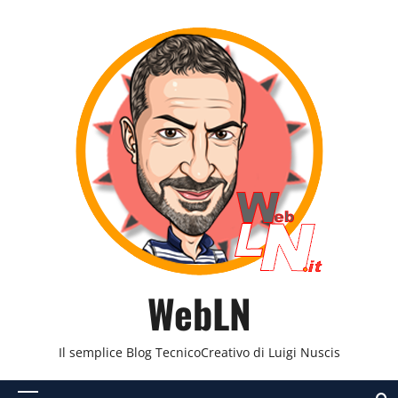
Vai
al
contenuto
WebLN
Il semplice Blog TecnicoCreativo di Luigi Nuscis