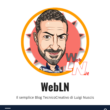
Vai
al
contenuto
WebLN
Il semplice Blog TecnicoCreativo di Luigi Nuscis