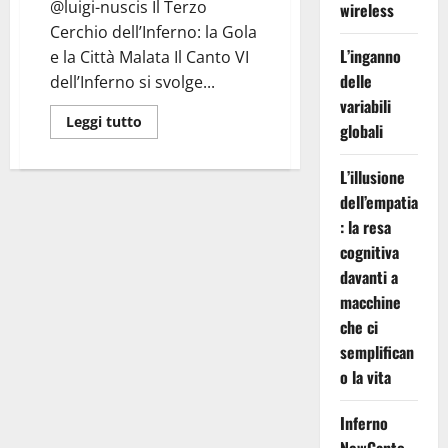
@luigi-nuscis Il Terzo
wireless
Cerchio dell’Inferno: la Gola
L’inganno
e la Città Malata Il Canto VI
delle
dell’Inferno si svolge...
variabili
Leggi
Leggi tutto
globali
di
più
su
L’illusione
Inferno
Canto
dell’empatia
VI:
Pioggia
: la resa
Eterna
cognitiva
davanti a
macchine
che ci
semplifican
o la vita
Inferno