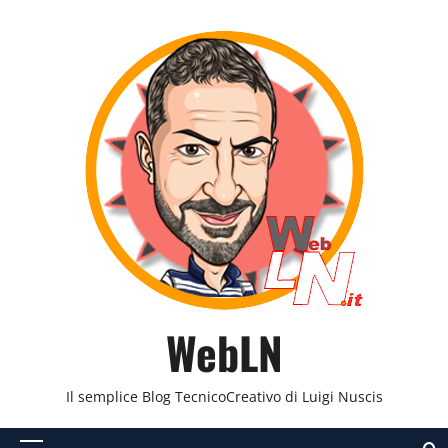
Vai
al
contenuto
WebLN
Il semplice Blog TecnicoCreativo di Luigi Nuscis