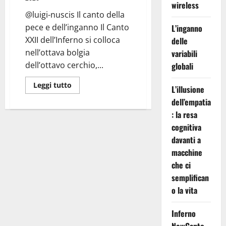
wireless
@luigi-nuscis Il canto della
pece e dell’inganno Il Canto
L’inganno
XXII dell’Inferno si colloca
delle
nell’ottava bolgia
variabili
dell’ottavo cerchio,...
globali
Leggi
Leggi tutto
L’illusione
di
più
dell’empatia
su
Inferno
: la resa
Canto
cognitiva
XXII:
Fuori
davanti a
dalla
Pece
macchine
che ci
semplifican
o la vita
Inferno