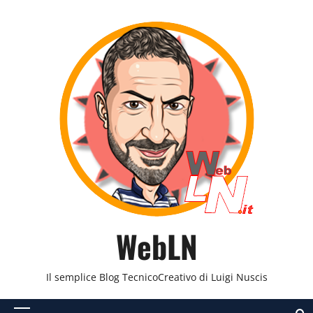
Vai
al
contenuto
WebLN
Il semplice Blog TecnicoCreativo di Luigi Nuscis