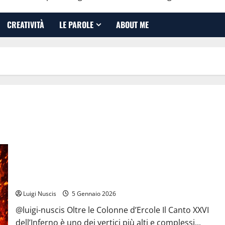
CREATIVITÀ
LE PAROLE
ABOUT ME
Inferno Canto XXVI: Folle Volo (Non per Bruti)
Luigi Nuscis
5 Gennaio 2026
@luigi-nuscis Oltre le Colonne d’Ercole Il Canto XXVI
dell’Inferno è uno dei vertici più alti e complessi...