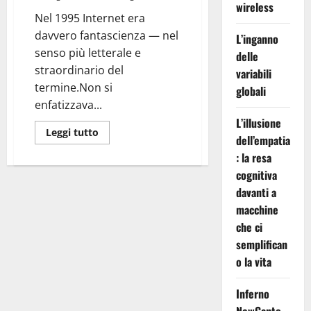
wireless
Nel 1995 Internet era
davvero fantascienza — nel
L’inganno
senso più letterale e
delle
straordinario del
variabili
termine.Non si
globali
enfatizzava...
L’illusione
Leggi
Leggi tutto
dell’empatia
di
più
: la resa
su
C’era
cognitiva
una
volta
davanti a
Internet:
macchine
la
mia
che ci
prima
connessione
semplifican
nel
1995
o la vita
Inferno