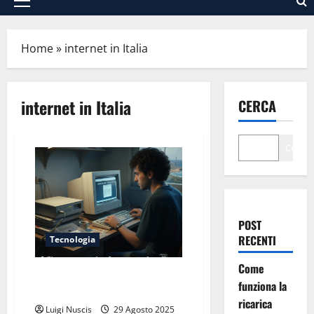
Menu
principale
Home
»
internet in Italia
internet in Italia
CERCA
Cerca
POST
RECENTI
Tecnologia
Come
C’era una volta Internet: la mia
funziona la
prima connessione nel 1995
ricarica
Luigi Nuscis
29 Agosto 2025