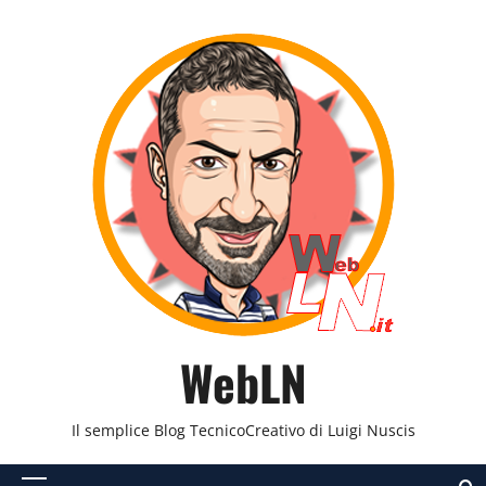
Vai
al
contenuto
WebLN
Il semplice Blog TecnicoCreativo di Luigi Nuscis