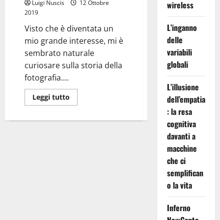
Luigi Nuscis
12 Ottobre
wireless
2019
L’inganno
Visto che è diventata un
delle
mio grande interesse, mi è
variabili
sembrato naturale
globali
curiosare sulla storia della
fotografia....
L’illusione
Leggi
Leggi tutto
dell’empatia
di
più
: la resa
su
cognitiva
Breve
Storia
davanti a
Della
Fotografia.
macchine
che ci
semplifican
o la vita
Inferno