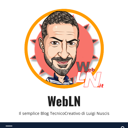
Vai
al
contenuto
WebLN
Il semplice Blog TecnicoCreativo di Luigi Nuscis