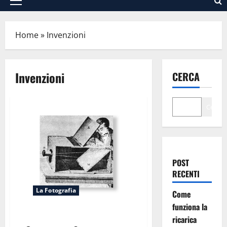
Menu
principale
Home
»
Invenzioni
Invenzioni
CERCA
Cerca
POST
RECENTI
La Fotografia
Come
funziona la
Breve Storia Della Fotografia.
ricarica