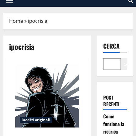
Menu
principale
Home
»
ipocrisia
ipocrisia
CERCA
Cerca
POST
RECENTI
Come
Inediti originali
funziona la
ricarica
“Verme”: Un’esperienza tossica