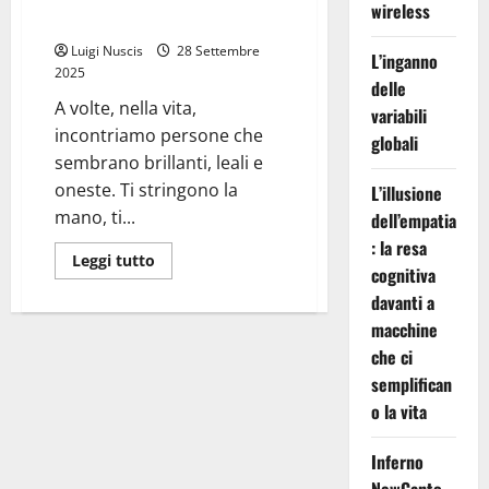
wireless
diventa una canzone
Luigi Nuscis
28 Settembre
L’inganno
2025
delle
A volte, nella vita,
variabili
incontriamo persone che
globali
sembrano brillanti, leali e
oneste. Ti stringono la
L’illusione
mano, ti...
dell’empatia
: la resa
Leggi
Leggi tutto
cognitiva
di
più
davanti a
su
“Verme”:
macchine
Un’esperienza
tossica
che ci
diventa
una
semplifican
canzone
o la vita
Inferno