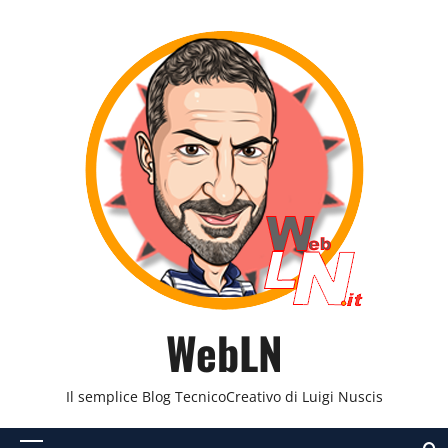
Vai
al
contenuto
WebLN
Il semplice Blog TecnicoCreativo di Luigi Nuscis