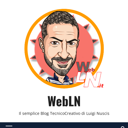
Vai
al
contenuto
WebLN
Il semplice Blog TecnicoCreativo di Luigi Nuscis