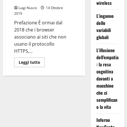
Gratis
wireless
Luigi Nuscis
14 Ottobre
2019
L’inganno
Prefazione È ormai dal
delle
2018 che i browser
variabili
associano ai siti che non
globali
usano il protocollo
L’illusione
HTTPS,...
dell’empatia
Leggi
Leggi tutto
: la resa
di
più
cognitiva
su
Il
davanti a
proprio
macchine
sito
su
che ci
HTTPS
–
semplifican
Gratis
o la vita
Inferno