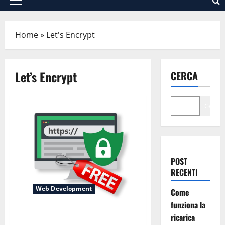
Menu
principale
Home
»
Let's Encrypt
Let’s Encrypt
CERCA
Cerca
POST
RECENTI
Web Development
Come
funziona la
Il proprio sito su HTTPS –
ricarica