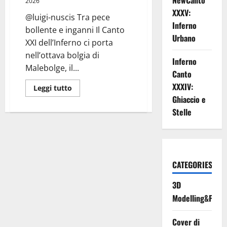
NewCanto
2026
XXXV:
@luigi-nuscis Tra pece
Inferno
bollente e inganni Il Canto
Urbano
XXI dell’Inferno ci porta
nell’ottava bolgia di
Inferno
Malebolge, il...
Canto
XXXIV:
Leggi
Leggi tutto
di
Ghiaccio e
più
su
Stelle
Inferno
Canto
XXI:
Fanfara
d’Inferno
CATEGORIES
3D
Modelling&Print
Cover di