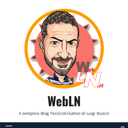
Vai
al
contenuto
WebLN
Il semplice Blog TecnicoCreativo di Luigi Nuscis