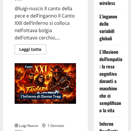
wireless
@luigi-nuscis Il canto della
pece e dell’inganno Il Canto
L’inganno
XXII dell’Inferno si colloca
delle
nell’ottava bolgia
variabili
dell’ottavo cerchio,...
globali
Leggi
Leggi tutto
L’illusione
di
più
dell’empatia
su
Inferno
: la resa
Canto
cognitiva
XXII:
Fuori
davanti a
dalla
Pece
macchine
che ci
l'Inferno di Dante Trap
semplifican
o la vita
Inferno Canto XXI: Fanfara
d’Inferno
Inferno
Luigi Nuscis
1 Gennaio