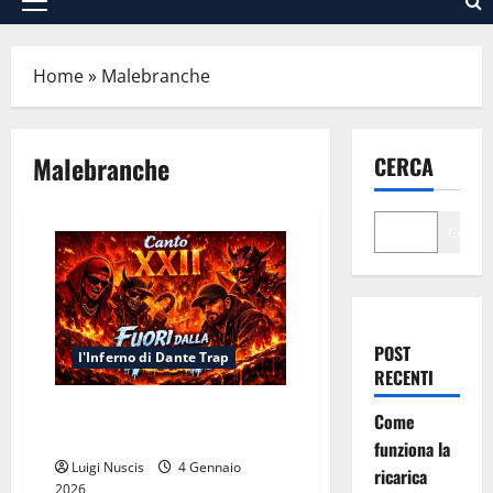
Menu
principale
Home
»
Malebranche
Malebranche
CERCA
Cerca
POST
l'Inferno di Dante Trap
RECENTI
Inferno Canto XXII: Fuori dalla
Come
Pece
funziona la
Luigi Nuscis
4 Gennaio
ricarica
2026