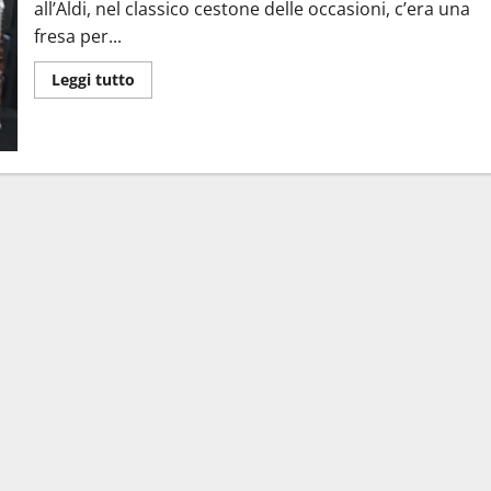
all’Aldi, nel classico cestone delle occasioni, c’era una
fresa per...
Leggi
Leggi tutto
di
più
su
Fresa
per
manicure
da
1€:
autopsia
di
un
affare
(quasi)
perfetto