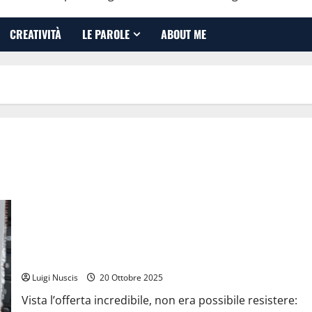
CREATIVITÀ
LE PAROLE
ABOUT ME
Fresa per manicure da 1€: autopsia di un affare (quasi)
perfetto
Luigi Nuscis
20 Ottobre 2025
Vista l’offerta incredibile, non era possibile resistere: