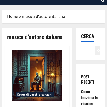
Menu
principale
Home
»
musica d’autore italiana
musica d’autore italiana
CERCA
Cerca
POST
RECENTI
Come
Cover di vecchie canzoni
funziona la
ricarica
Il pensionato (dalla canzone “Il