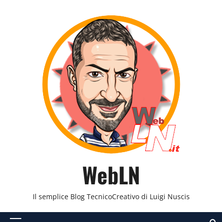
Vai
al
contenuto
WebLN
Il semplice Blog TecnicoCreativo di Luigi Nuscis