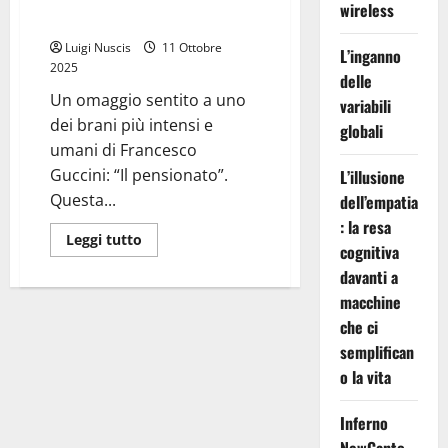
wireless
pensionato” di Guccini)
Luigi Nuscis
11 Ottobre
L’inganno
2025
delle
Un omaggio sentito a uno
variabili
dei brani più intensi e
globali
umani di Francesco
Guccini: “Il pensionato”.
L’illusione
Questa...
dell’empatia
: la resa
Leggi
Leggi tutto
cognitiva
di
più
davanti a
su
Il
macchine
pensionato
(dalla
che ci
canzone
semplifican
“Il
pensionato”
o la vita
di
Guccini)
Inferno