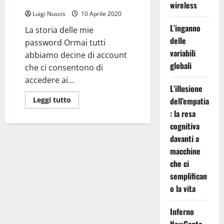
Password!
wireless
Luigi Nuscis
10 Aprile 2020
L’inganno
La storia delle mie
delle
password Ormai tutti
variabili
abbiamo decine di account
globali
che ci consentono di
accedere ai...
L’illusione
Leggi
Leggi tutto
dell’empatia
di
: la resa
più
su
cognitiva
Conservare
le
davanti a
proprie
Password!
macchine
che ci
semplifican
o la vita
Inferno