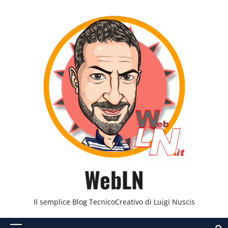
Vai
al
contenuto
WebLN
Il semplice Blog TecnicoCreativo di Luigi Nuscis