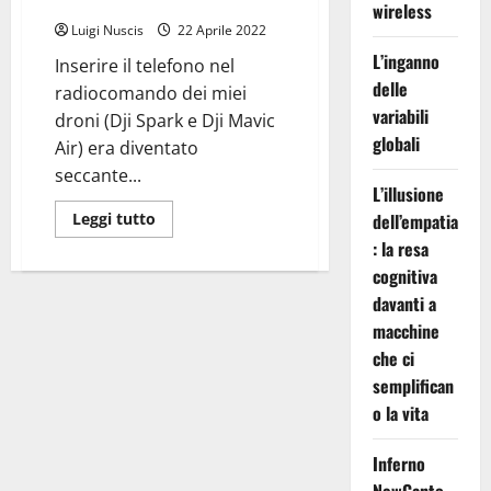
DJI Spark e DJI Mavic Air
wireless
Luigi Nuscis
22 Aprile 2022
L’inganno
Inserire il telefono nel
delle
radiocomando dei miei
variabili
droni (Dji Spark e Dji Mavic
globali
Air) era diventato
seccante...
L’illusione
Leggi
Leggi tutto
dell’empatia
di
: la resa
più
su
cognitiva
Supporto
Smartphone
davanti a
per
RC
macchine
DJI
Spark
che ci
e
semplifican
DJI
Mavic
o la vita
Air
Inferno