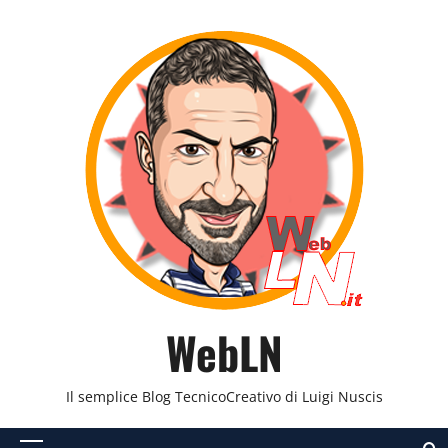
Vai
al
contenuto
WebLN
Il semplice Blog TecnicoCreativo di Luigi Nuscis