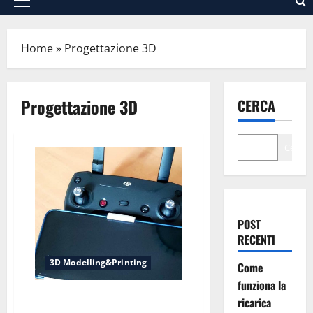
Menu
principale
Home
»
Progettazione 3D
Progettazione 3D
CERCA
Cerca
POST
RECENTI
3D Modelling&Printing
Come
funziona la
Supporto Smartphone per RC
ricarica