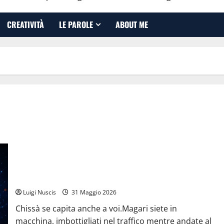
CREATIVITÀ
LE PAROLE
ABOUT ME
L’illusione dell’empatia: la resa cognitiva davanti a macchine
che ci semplificano la vita
Luigi Nuscis
31 Maggio 2026
Chissà se capita anche a voi.Magari siete in
macchina, imbottigliati nel traffico mentre andate al