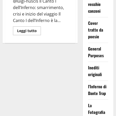
@luigi-nuscis Il Canto I
vecchie
dell’Inferno: smarrimento,
canzoni
crisi e inizio del viaggio Il
Canto I dell’Inferno è la...
Cover
tratte da
Leggi
Leggi tutto
di
poesie
più
su
Inferno
General
Canto
I:
Purposes
Selva
Scura
Inediti
originali
l'Inferno di
Dante Trap
La
Fotografia