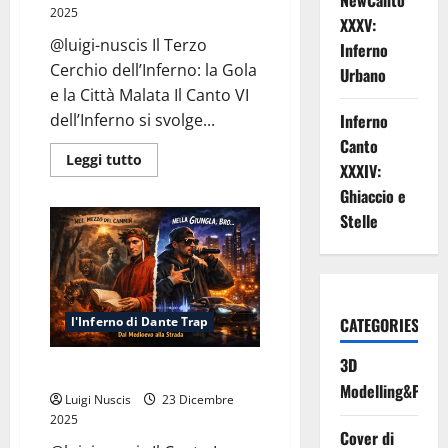
NewCanto
2025
XXXV:
@luigi-nuscis Il Terzo
Inferno
Cerchio dell’Inferno: la Gola
Urbano
e la Città Malata Il Canto VI
Inferno
dell’Inferno si svolge...
Canto
Leggi
Leggi tutto
XXXIV:
di
più
Ghiaccio e
su
Inferno
Stelle
Canto
VI:
Pioggia
Eterna
CATEGORIES
l'Inferno di Dante Trap
3D
Inferno Canto I: Selva Scura
Modelling&Print
Luigi Nuscis
23 Dicembre
2025
Cover di