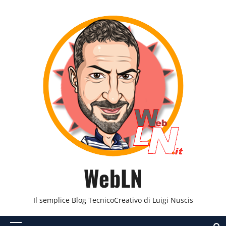
Vai
al
contenuto
WebLN
Il semplice Blog TecnicoCreativo di Luigi Nuscis