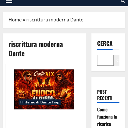
Menu
principale
Home
»
riscrittura moderna Dante
riscrittura moderna
CERCA
Dante
Cerca
POST
RECENTI
l'Inferno di Dante Trap
Come
funziona la
Inferno Canto XIX: Fuoco ai
Piedi
ricarica