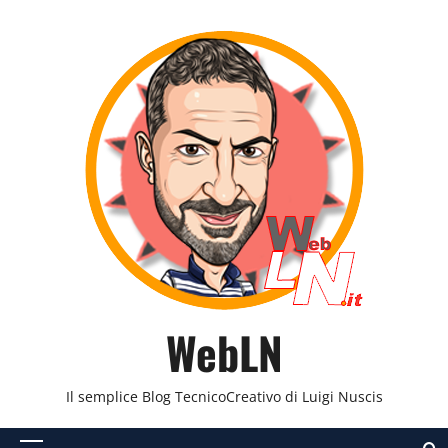
Vai
al
contenuto
WebLN
Il semplice Blog TecnicoCreativo di Luigi Nuscis