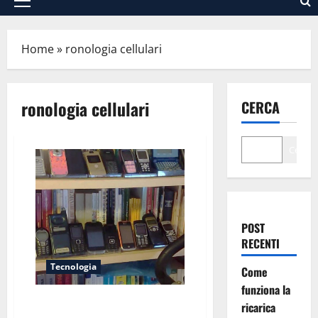
Menu
principale
Home
»
ronologia cellulari
ronologia cellulari
CERCA
Cerca
POST
RECENTI
Tecnologia
Come
funziona la
Il mio viaggio di 27 anni con i
ricarica