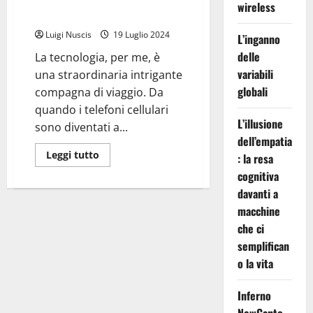
telefoni cellulari: dal flip al
wireless
touch
Luigi Nuscis
19 Luglio 2024
L’inganno
delle
La tecnologia, per me, è
variabili
una straordinaria intrigante
globali
compagna di viaggio. Da
quando i telefoni cellulari
L’illusione
sono diventati a...
dell’empatia
Leggi
Leggi tutto
: la resa
di
più
cognitiva
su
davanti a
Il
mio
macchine
viaggio
di
che ci
27
anni
semplifican
con
i
o la vita
telefoni
cellulari:
dal
Inferno
flip
al