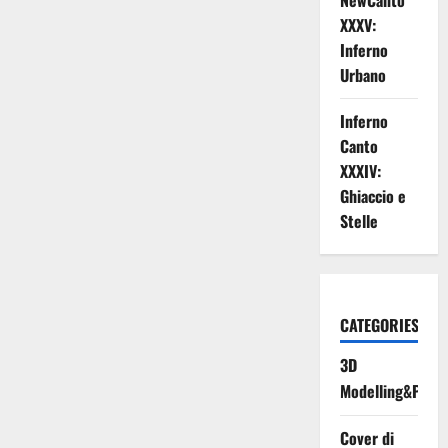
NewCanto
touch
XXXV:
Inferno
Urbano
Inferno
Canto
XXXIV:
Ghiaccio e
Stelle
CATEGORIES
3D
Modelling&Print
Cover di