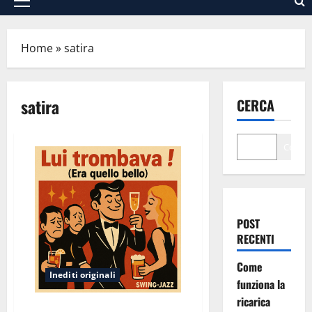
Menu
principale
Home
»
satira
satira
CERCA
Cerca
POST
RECENTI
Come
Inediti originali
funziona la
ricarica
Lui Trombava