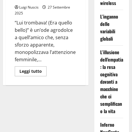
wireless
Luigi Nuscis
27 Settembre
2025
L’inganno
“Lui trombava! (Era quello
delle
bello)” è un’ode agrodolce
variabili
a quell’amico che, senza
globali
sforzo apparente,
L’illusione
monopolizzava l’attenzione
dell’empatia
femminile,...
: la resa
Leggi
Leggi tutto
cognitiva
di
più
davanti a
su
Lui
macchine
Trombava
che ci
semplifican
o la vita
Inferno