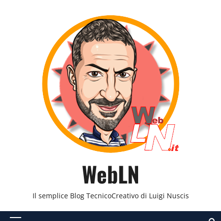
Vai
al
contenuto
WebLN
Il semplice Blog TecnicoCreativo di Luigi Nuscis