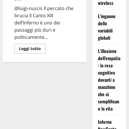
wireless
@luigi-nuscis Il peccato che
brucia Il Canto XIX
L’inganno
dell’Inferno è uno dei
delle
passaggi più duri e
variabili
politicamente...
globali
Leggi
Leggi tutto
L’illusione
di
più
dell’empatia
su
Inferno
: la resa
Canto
cognitiva
XIX:
Fuoco
davanti a
ai
Piedi
macchine
che ci
semplifican
o la vita
Inferno