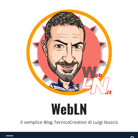
Vai
al
contenuto
WebLN
Il semplice Blog TecnicoCreativo di Luigi Nuscis