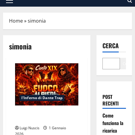
Menu
principale
Home
»
simonia
simonia
CERCA
Cerca
POST
l'Inferno di Dante Trap
RECENTI
Inferno Canto XIX: Fuoco ai
Come
Piedi
funziona la
Luigi Nuscis
1 Gennaio
ricarica
2026