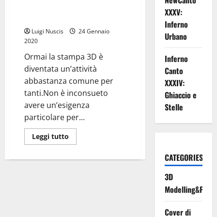
NewCanto
Riempimento a densità multipla
XXXV:
in stampa 3D
Inferno
Luigi Nuscis
24 Gennaio
Urbano
2020
Ormai la stampa 3D è
Inferno
diventata un’attività
Canto
abbastanza comune per
XXXIV:
tanti.Non è inconsueto
Ghiaccio e
avere un’esigenza
Stelle
particolare per...
Leggi
Leggi tutto
di
più
su
CATEGORIES
Riempimento
a
3D
densità
multipla
Modelling&Print
in
stampa
3D
Cover di