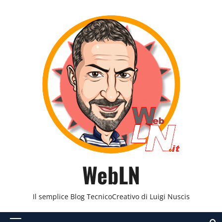
Vai
al
contenuto
WebLN
Il semplice Blog TecnicoCreativo di Luigi Nuscis