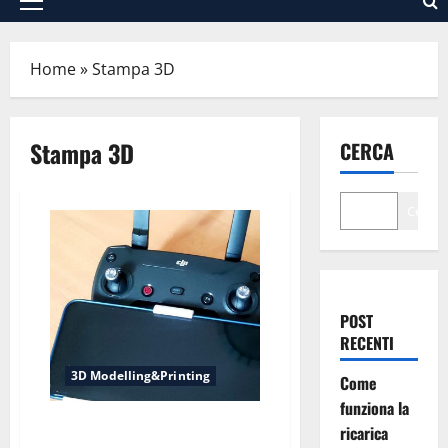
Menu
principale
Home
»
Stampa 3D
Stampa 3D
CERCA
Cerca
POST
RECENTI
3D Modelling&Printing
Come
funziona la
Supporto Smartphone per RC
ricarica