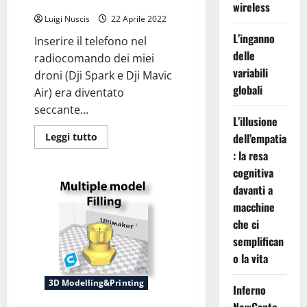
DJI Spark e DJI Mavic Air
wireless
Luigi Nuscis
22 Aprile 2022
L’inganno
Inserire il telefono nel
delle
radiocomando dei miei
variabili
droni (Dji Spark e Dji Mavic
globali
Air) era diventato
seccante...
L’illusione
Leggi
Leggi tutto
dell’empatia
di
: la resa
più
su
cognitiva
Supporto
Smartphone
davanti a
per
RC
macchine
DJI
Spark
che ci
e
semplifican
DJI
Mavic
o la vita
Air
3D Modelling&Printing
Inferno