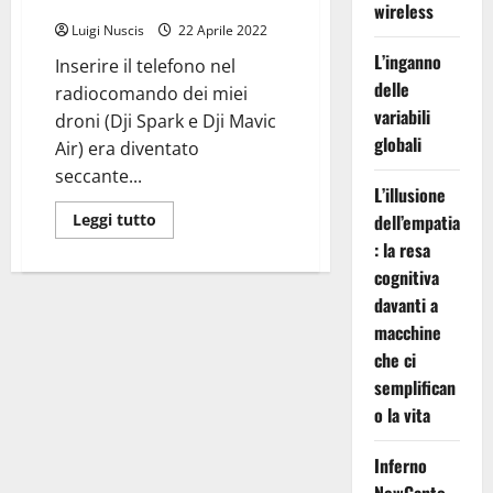
DJI Spark e DJI Mavic Air
wireless
Luigi Nuscis
22 Aprile 2022
L’inganno
Inserire il telefono nel
delle
radiocomando dei miei
variabili
droni (Dji Spark e Dji Mavic
globali
Air) era diventato
seccante...
L’illusione
Leggi
Leggi tutto
dell’empatia
di
: la resa
più
su
cognitiva
Supporto
Smartphone
davanti a
per
RC
macchine
DJI
Spark
che ci
e
semplifican
DJI
Mavic
o la vita
Air
Inferno