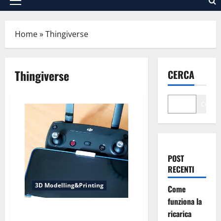
Menu
principale
Home
»
Thingiverse
Thingiverse
CERCA
Cerca
POST
RECENTI
3D Modelling&Printing
Come
funziona la
Supporto Smartphone per RC
ricarica