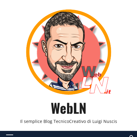
Vai
al
contenuto
WebLN
Il semplice Blog TecnicoCreativo di Luigi Nuscis