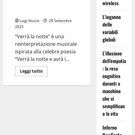
wireless
“Verrà la morte e avrà i tuoi
occhi” – di Cesare Pavese)
L’inganno
Luigi Nuscis
28 Settembre
delle
2025
variabili
“Verrà la notte” è una
globali
reinterpretazione musicale
ispirata alla celebre poesia
L’illusione
“Verrà la notte e avrà i...
dell’empatia
: la resa
Leggi
Leggi tutto
di
cognitiva
più
davanti a
su
Verrà
macchine
la
notte
che ci
(dalla
poesia
semplifican
“Verrà
la
o la vita
morte
e
avrà
Inferno
i
tuoi