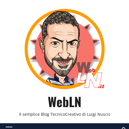
Vai
al
contenuto
WebLN
Il semplice Blog TecnicoCreativo di Luigi Nuscis