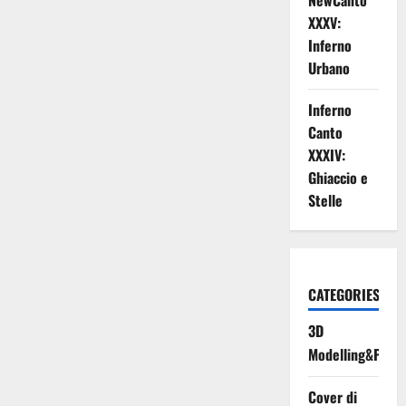
NewCanto
occhi”
XXXV:
–
di
Inferno
Cesare
Pavese)
Urbano
Inferno
Canto
XXXIV:
Ghiaccio e
Stelle
CATEGORIES
3D
Modelling&Print
Cover di