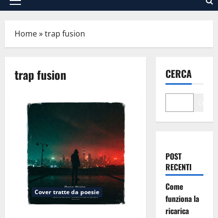
Menu
principale
Home
»
trap fusion
trap fusion
CERCA
Cerca
POST
RECENTI
Come
Cover tratte da poesie
funziona la
ricarica
Verrà la notte (dalla poesia