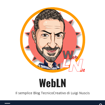
Vai
al
contenuto
WebLN
Il semplice Blog TecnicoCreativo di Luigi Nuscis