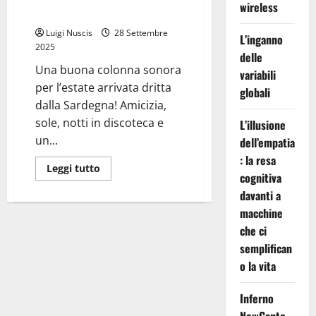
wireless
Jam!)
Luigi Nuscis
28 Settembre
L’inganno
2025
delle
Una buona colonna sonora
variabili
per l’estate arrivata dritta
globali
dalla Sardegna! Amicizia,
sole, notti in discoteca e
L’illusione
un...
dell’empatia
: la resa
Leggi
Leggi tutto
cognitiva
di
più
davanti a
su
Tzacca
macchine
&
Poni
che ci
Jam
(sardinian
semplifican
Jam!)
o la vita
Inferno