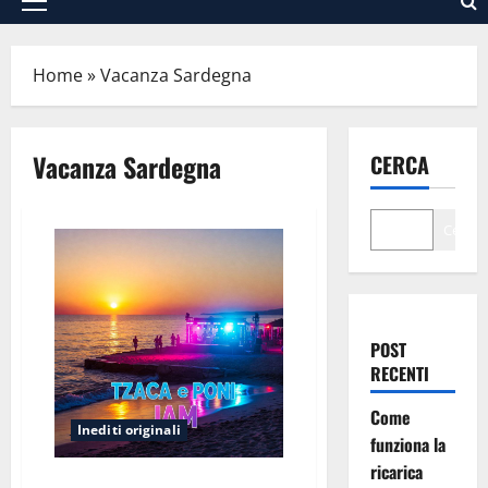
Menu
principale
Home
»
Vacanza Sardegna
Vacanza Sardegna
CERCA
Cerca
POST
RECENTI
Come
Inediti originali
funziona la
ricarica
Tzacca & Poni Jam (sardinian