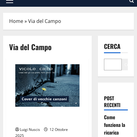
Menu
principale
Home
»
Via del Campo
Via del Campo
CERCA
Cerca
POST
Cover di vecchie canzoni
RECENTI
Vicolo cieco: Via del Campo nel
Come
presente
funziona la
Luigi Nuscis
12 Ottobre
ricarica
2025