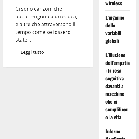
wireless
Ci sono canzoni che
appartengono a un’epoca,
L’inganno
e altre che attraversano il
delle
tempo come se fossero
variabili
state...
globali
Leggi
Leggi tutto
L’illusione
di
più
dell’empatia
su
Vicolo
: la resa
cieco:
cognitiva
Via
del
davanti a
Campo
nel
macchine
presente
che ci
semplifican
o la vita
Inferno