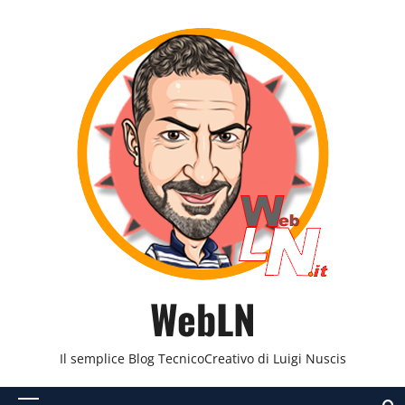
Vai
al
contenuto
WebLN
Il semplice Blog TecnicoCreativo di Luigi Nuscis