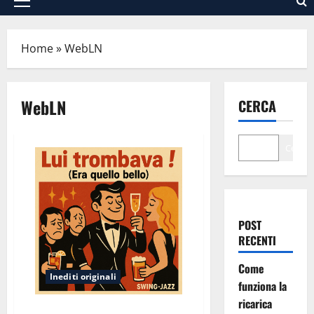
Menu
principale
Home
»
WebLN
WebLN
CERCA
Cerca
POST
RECENTI
Come
Inediti originali
funziona la
ricarica
Lui Trombava