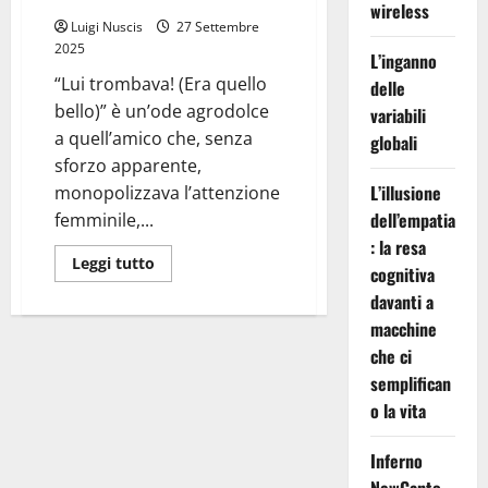
wireless
Luigi Nuscis
27 Settembre
2025
L’inganno
“Lui trombava! (Era quello
delle
bello)” è un’ode agrodolce
variabili
a quell’amico che, senza
globali
sforzo apparente,
L’illusione
monopolizzava l’attenzione
dell’empatia
femminile,...
: la resa
Leggi
Leggi tutto
cognitiva
di
più
davanti a
su
Lui
macchine
Trombava
che ci
semplifican
o la vita
Inferno