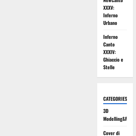
NewCanto
touch
XXXV:
Inferno
Urbano
Inferno
Canto
XXXIV:
Ghiaccio e
Stelle
CATEGORIES
3D
Modelling&Print
Cover di