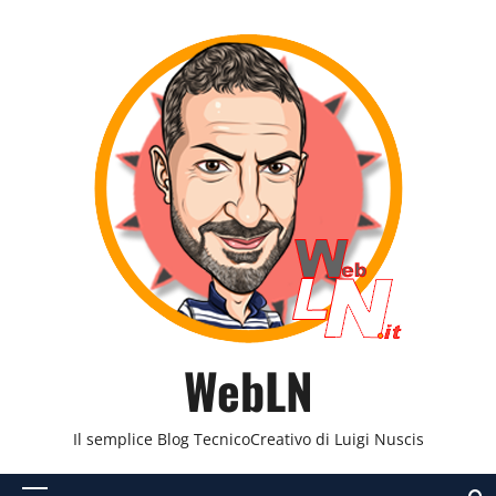
Vai
al
contenuto
WebLN
Il semplice Blog TecnicoCreativo di Luigi Nuscis