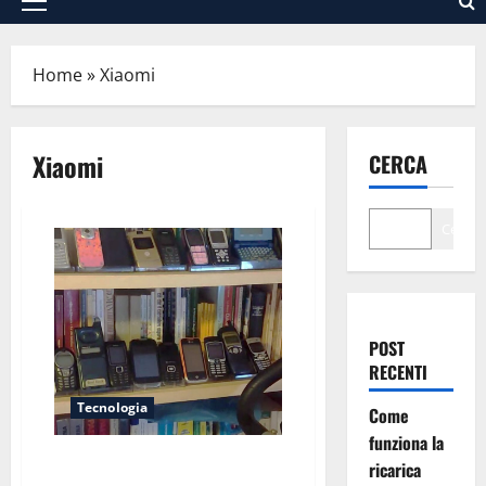
Menu
principale
Home
»
Xiaomi
Xiaomi
CERCA
Cerca
POST
RECENTI
Tecnologia
Come
funziona la
Il mio viaggio di 27 anni con i
ricarica