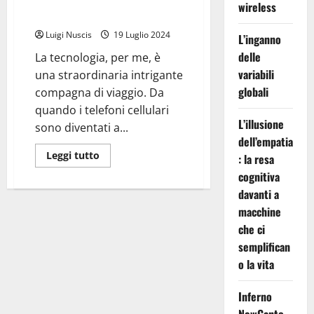
telefoni cellulari: dal flip al
wireless
touch
Luigi Nuscis
19 Luglio 2024
L’inganno
delle
La tecnologia, per me, è
variabili
una straordinaria intrigante
globali
compagna di viaggio. Da
quando i telefoni cellulari
L’illusione
sono diventati a...
dell’empatia
Leggi
Leggi tutto
: la resa
di
più
cognitiva
su
davanti a
Il
mio
macchine
viaggio
di
che ci
27
anni
semplifican
con
i
o la vita
telefoni
cellulari:
dal
Inferno
flip
al