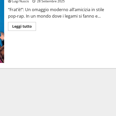
Luigi Nuscis
28 Settembre 2025
“Frat’è!”: Un omaggio moderno all’amicizia in stile
pop-rap. In un mondo dove i legami si fanno e...
Leggi
Leggi tutto
di
più
su
Frat’è!