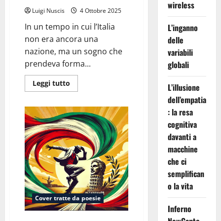
wireless
Luigi Nuscis
4 Ottobre 2025
In un tempo in cui l’Italia
L’inganno
non era ancora una
delle
nazione, ma un sogno che
variabili
prendeva forma...
globali
Leggi
Leggi tutto
L’illusione
di
più
dell’empatia
su
La
: la resa
spigolatrice
cognitiva
di
Sapri
davanti a
macchine
che ci
semplifican
o la vita
Cover tratte da poesie
Inferno