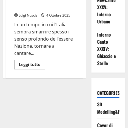
NewCanto
Inno a Garibaldi (dalla poesia di
XXXV:
Luigi Mercantini del 1858)
Inferno
Luigi Nuscis
4 Ottobre 2025
Urbano
In un tempo in cui l’Italia
sembra smarrire spesso il
Inferno
senso profondo dell’essere
Canto
Nazione, tornare a
XXXIV:
cantare...
Ghiaccio e
Stelle
Leggi
Leggi tutto
di
più
su
Inno
a
Garibaldi
(dalla
CATEGORIES
poesia
di
3D
Luigi
Mercantini
Modelling&Print
del
1858)
Cover di