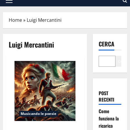
Menu
principale
Home
»
Luigi Mercantini
Luigi Mercantini
CERCA
Cerca
POST
RECENTI
Come
Musicando le poesie
funziona la
ricarica
La spigolatrice di Sapri