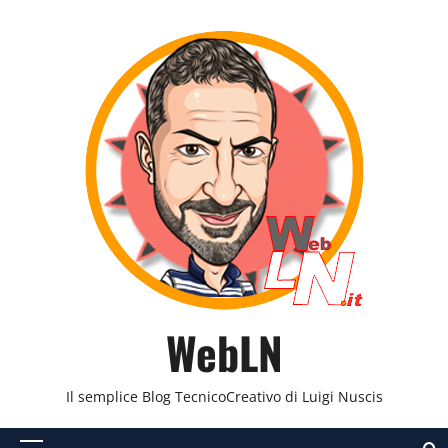
Vai
al
contenuto
WebLN
Il semplice Blog TecnicoCreativo di Luigi Nuscis