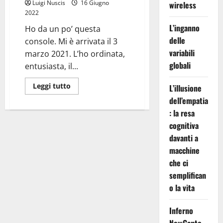
Luigi Nuscis
16 Giugno
wireless
2022
L’inganno
Ho da un po’ questa
delle
console. Mi è arrivata il 3
variabili
marzo 2021. L’ho ordinata,
globali
entusiasta, il...
Leggi
Leggi tutto
L’illusione
di
più
dell’empatia
su
: la resa
Anbernic
RG350M
cognitiva
davanti a
macchine
che ci
semplifican
o la vita
Inferno