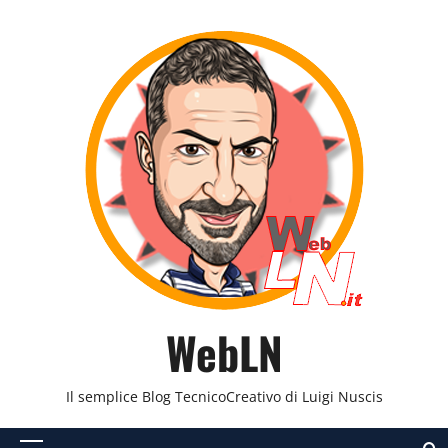
Vai
al
contenuto
WebLN
Il semplice Blog TecnicoCreativo di Luigi Nuscis