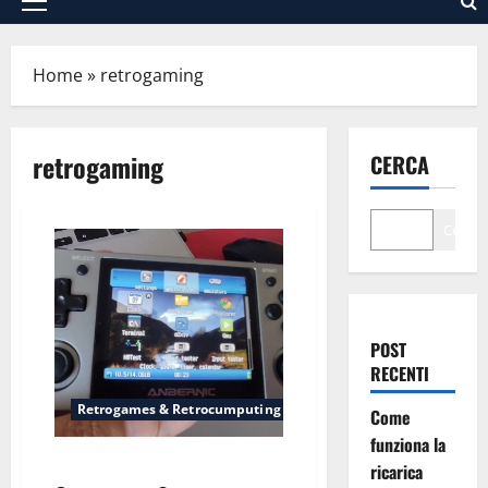
Menu
principale
Home
»
retrogaming
retrogaming
CERCA
Cerca
POST
RECENTI
Retrogames & Retrocumputing
Come
funziona la
Anbernic RG350M
ricarica